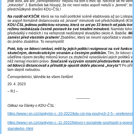
jistě dost, ale ani „černoprdelníci“ nejsou na tom o moc líp. Nechce se mi věřit,
„inkvizitor“ J. Bartošek tak hloupý, že nic neví nebo aspoň netuší o „temné“, tota
předchůdkyně dnešní KDU-ČSL!
Na rozdíl od KSČM
, která se na naší politické scéně etablovala až po Listopa
se aspoň formálně distancovala od „krvavé“ minulosti své předchůdkyně (KSČ
KDU-ČSL jedinou politickou stranou, která se ani po 33 letech od pádu ko
režimu nedokázala čestně postavit ke své totalitní minulosti.
Namísto toho je
předvádějí v médiích i na veřejnosti nedůstojné divadýlko okolo A. Babiše.
Měl
zamést před vlastním prahem!
Zbabělec, který se neumí vypořádat s vlastní 
do jiného zbabělce. To nevymyslíš!
Poté, kdy se lidovci omluví, měli by jejich politici rezignovat na své funkce 
skutečným, demokratickým stranám a čestným politikům.
Tím, že lidovci v
ušetříme rázem desítky milionů korun za zbytečné vysedávání jejich politiků ve
něž nemají morální právo.
Současně vyzývám ostatní představitele stran a 
od lidovců distancovali a přinutili je opustit dobře placená „koryta“!
Po příš
tam stejně nebudou.
Černoprdelníci, táhněte ke všem čertům!
20. 4. 2023
‒ RJ ‒
─────
Odkaz na články o KDU-ČSL:
https://www.i-sn.cz/clanky/sn-c.-10-2022/kdu-csl-ma-pouhych-2-5---preferenci-
https://www.i-sn.cz/clanky/sn-c.-11-2022/lidovci-i-socialiste-souhlasili-s-poprav
slanskeho-.html