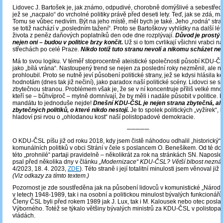
Lidovec J. Bartošek je, jak známo, odpudivé, chorobně domýšlivé a sebestřed
jež se „nacpalo“ do vrcholné politiky právě před deseti lety. Teď, jak se zdá, má
Tomu se vůbec nedivím. Být na jeho místě, měl bych je také. Jeho „rodná“ st
se totiž nachází v „posledním tažení“. Proto se Bartoškovy vyhlídky na další l
života z peněz daňových poplatníků den ode dne rozplývají.
Důvod je prostý: 
nejen oni – budou v politice brzy končit.
Už si o tom cvrlikají všichni vrabci n
střechách po celé Praze.
Nikdo totiž tuto stranu nevolí a nikomu scházet neb
Má to svou logiku. V téměř stoprocentně ateistické společnosti působí KDU-ČS
jako „bílá vrána“. Nastoupený trend se nejen za poslední roky nezměnil, ale 
prohloubil. Proto se nutně jeví působení politické strany, jež se kdysi hlásila 
hodnotám (dnes tak již nečiní), jako paradox naší politické scény. Lidovci se st
zbytečnou stranou. Problémem však je, že se v ní koncentruje příliš velké množ
kteří se – bůhvíproč – mylně domnívají, že by měli i nadále působit v politice. 
mandátu to jednoduše nejde!
Dnešní KDU-ČSL je nejen strana zbytečná, ale
zbytečných politiků, o které nikdo nestojí.
Je to spolek politických „vyžírek“, 
hladoví psi rvou o „ohlodanou kost“ naší polistopadové demokracie.
─────
O KDU-ČSL píšu již od roku 2018, kdy jsem čistě náhodou odhalil „historický
komunálních politiků v obci Strání v čele s poslancem O. Benešíkem. Od té do
této „prohnilé“ partaji pravidelně – několikrát za rok na stránkách SN. Naposle
psal před několika dny v článku
„Modernizace“ KDU-ČSL? Větší blbost nezn
4/2023, 18. 4. 2023,
ZDE
). Této straně i její totalitní minulosti jsem věnoval ji
(Viz odkazy za tímto textem.)
Pozornost je zde soustředěna jak na působení lidovců v komunistické „Národní
v letech 1948-1989, tak i na osobní a politickou minulost bývalých funkcionářů 
Členy ČSL byli před rokem 1989 jak J. Lux, tak i M. Kalousek nebo otec posla
Výborného. Totéž se týkalo většiny bývalých ministrů za KDU-ČSL v polistop
vládách.