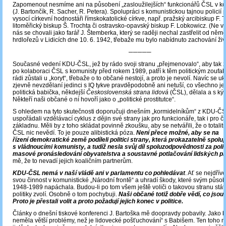
Zapomenout nesmíme ani na působení „zasloužilejších“ funkcionářů ČSL v ko
(J. Bartončík, R. Sacher, R. Petera). Spolupráci s komunistickou tajnou policií 
vysocí církevní hodnostáři římskokatolické církve, např. pražský arcibiskup F.
litoměřický biskup Š. Trochta či ostravsko-opavský biskup F. Lobkowicz. (Ne vš
nás se chovali jako farář J. Štemberka, který se raději nechal zastřelit od něm
hrdlořezů v Lidicích dne 10. 6. 1942, třebaže mu bylo nabídnuto zachování živ
─────
Současné vedení KDU-ČSL, jež by rádo svoji stranu „přejmenovalo“, aby tak z
po kolaboraci ČSL s komunisty před rokem 1989, patří k těm politickým zoufalc
rádi zůstali u „koryt“, třebaže o to občané nestojí, a proto je nevolí. Navíc se uk
zjevně nevzdělaní jedinci s IQ tykve pravděpodobně ani netuší, co všechno jeji
politická babička, někdejší
Československá strana lidová
(ČSL), dělala a s kým
Někteří naši občané o ní hovoří jako o „politické prostitutce“.
S ohledem na tyto skutečnosti doporučuji dnešním „kormidelníkům“ z KDU-ČS
uspořádali vzdělávací cyklus z dějin své strany jak pro funkcionáře, tak i pro 
základnu. Měli by z toho skládat povinně zkoušku, aby se netvářili, že o totalitn
ČSL nic nevědí. To je pouze alibistická póza.
Není přece možné, aby se na
řízení demokratické země podíleli politici strany, která prokazatelně spol
s vládnoucími komunisty, a tudíž nesla svůj díl spoluzodpovědnosti za poli
masové pronásledování obyvatelstva a soustavné potlačování lidských pr
mě, že to nevadí jejich koaličním partnerům.
KDU-ČSL nemá v naší vládě ani v parlamentu co pohledávat
. Ať se nejdřív
svou činnost v komunistické „Národní frontě“ a uhradí škody, které svým půso
1948-1989 napáchala. Budou-li po tom všem ještě voliči o takovou stranu stát, 
politiky zvolí. Osobně o tom pochybuji.
Naši občané totiž dobře vědí, co jsou 
Proto je přestali volit a proto požadují jejich konec v politice.
Články o dnešní tiskové konferenci J. Bartoška mě doopravdy pobavily. Jako 
neměla větší problémy, než je lidovecké pošťuchování“ s Babišem. Ten toho 