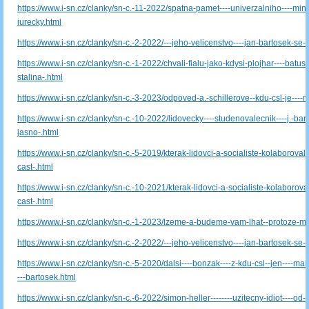
https://www.i-sn.cz/clanky/sn-c.-11-2022/spatna-pamet----univerzalniho----mini
jurecky.html
https://www.i-sn.cz/clanky/sn-c.-2-2022/---jeho-velicenstvo----jan-bartosek-se-u
https://www.i-sn.cz/clanky/sn-c.-1-2022/chvali-fialu-jako-kdysi-plojhar----batusk
stalina-.html
https://www.i-sn.cz/clanky/sn-c.-3-2023/odpoved-a.-schillerove--kdu-csl-je----mr
https://www.i-sn.cz/clanky/sn-c.-10-2022/lidovecky----studenovalecnik----j.-ba
jasno-.html
https://www.i-sn.cz/clanky/sn-c.-5-2019/kterak-lidovci-a-socialiste-kolaborovali-
cast-.html
https://www.i-sn.cz/clanky/sn-c.-10-2021/kterak-lidovci-a-socialiste-kolaboroval
cast-.html
https://www.i-sn.cz/clanky/sn-c.-1-2023/lzeme-a-budeme-vam-lhat--protoze-
https://www.i-sn.cz/clanky/sn-c.-2-2022/---jeho-velicenstvo----jan-bartosek-se-u
https://www.i-sn.cz/clanky/sn-c.-5-2020/dalsi----bonzak----z-kdu-csl--jen----m
---bartosek.html
https://www.i-sn.cz/clanky/sn-c.-6-2022/simon-heller--------uzitecny-idiot----od-