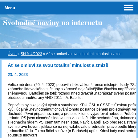
Menu
Svobodné noviny na internetu
Úvod
»
SN č. 4/2023
»
Ať se omluví za svou totalitní minulost a zmizí!
Ať se omluví za svou totalitní minulost a zmizí!
23. 4. 2023
Velice mě dnes (20. 4. 2023) pobavila tisková konference místopředsedy PS J.
známého lidoveckého tlučhuby a zároveň nejošklivějšího člověka napříč cel
sněmovnou. Bartošek se totiž rozhodl hned dvakrát „napráskat“ svého poslan
předsedu hnutí/strany ANO 2011 – A. Babiše.
Poprvé to bylo za jakýsi výrok o souvislosti KDU-ČSL a ČSSD s Českou pošto
kvůli údajně „nevhodnému“ chování tohoto poslance během projednávání val
důchodů. První případ neznám, a proto se k tomu vyjadřovat nebudu. Průběh
jednání PS jsem nicméně sledoval na vlastní oči. Nic nevhodného, dokonce an
s jednacím řádem PS, jsem tam neshledal. Navíc: Babiš jako předseda strany 
svém právu hovořit, jelikož se na něj vztahovalo přednostní právo podle litery
jednacího řádu. To mu řídící schůze (= Bartošek) upřel. Kdosi tady cosi nedomy
soudruzi lidovci?!