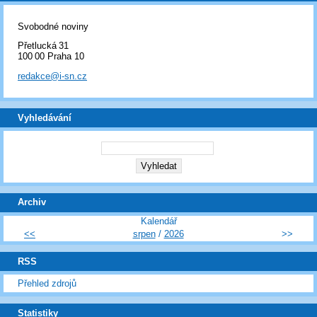
Svobodné noviny
Přetlucká 31
100 00 Praha 10
redakce@i-sn.cz
Vyhledávání
Archiv
Kalendář
<<
srpen
/
2026
>>
RSS
Přehled zdrojů
Statistiky