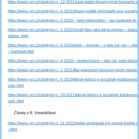
https://www.i-sn.cz/clanky/sn-c.-12-2021/zase-jeden-hloupy-vyrok-hloupeho-po
https://www.i-sn.cz/clanky/sn-c.-5-2021/hloupy-politik-neprosadil-svuj-scestny
https://www.i-sn.cz/clanky/sn-c.-2-2022/---jeho-velicenstvo----jan-bartosek-se-u
https://www.i-sn.cz/clanky/sn-c.-1-2022/chvali-fialu-jako-kdysi-plojhar----batusk
stalina-.html
https://www.i-sn.cz/clanky/sn-c.-5-2020/dalsi----bonzak----z-kdu-csl--jen----m
---bartosek.html
https://www.i-sn.cz/clanky/sn-c.-4-2023/---modernizace----kdu-csl--vetsi-blbos
https://www.i-sn.cz/clanky/sn-c.-1-2021/filip-pripomnel-lidovcum-jejich-minulos
https://www.i-sn.cz/clanky/sn-c.-5-2019/kterak-lidovci-a-socialiste-kolaborovali-
cast-.html
https://www.i-sn.cz/clanky/sn-c.-10-2021/kterak-lidovci-a-socialiste-kolaboroval
cast-.html
Články o R. Vondráčkovi:
https://www.i-sn.cz/clanky/sn-c.-11-2022/radek-vondracek-byl-zrejme-hodne-r
-.html