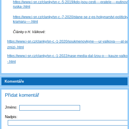
https://www.i-sn.cz/clanky/sn-c.-5-2019/kdo-jsou-cesti----pratele----putino
ruska-.html
https://www.i-sn.cz/clanky/sn-c.-7-2020/stane-se-z-ps-hokynarstvi-politickyc
kramaru----.html
Články o H. Válkové:
https://www.i-sn.cz/clanky/sn-c.-1-2020/soukmenovkyne----ur-valkova-----at-se
zmizi-.html
https://www.i-sn.cz/clanky/sn-c.-1-2022/nase-media-dal-lzou-o----kauze-valkov
-.html
Komentáře
Přidat komentář
Jméno:
Nadpis: