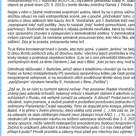
bývalého předsedu vlády A. Babi
místopředsedy PS J. Bartoška (KDU-ČSL)
objevil se právě dnes (25. 5. 2023) v tomto deníku zmíněný článek J. Pánika.
Nejde v něm o žádné mistrovské pojednání autora, které by se s plnou vážnos
složitou situací na naší vnitropolitické scéně, ale o pouhé „přežvýkání“ toho, 
známo o obou aktérech této kauzy. Ani R. Vondráček, ani J. Bartošek totiž nej
„nepopsané listy“ naší politiky. Jsou to naopak „listy“ hodně pomuchlané, zam
páchnoucí. Rozhodně se nejedná o nějaká politická neviňátka, která by měla s
vzor správného chování a vystupování v demokratické politice. V demokratick
ovšem zároveň platí, že nemáme primárně posuzovat toho, kdo něco říká, ale
sdělení. Zda je to pravda, polopravda nebo lež…
To je třeba konstatovat hned v úvodu, aby bylo jasné, v jakém „terénu“ se tad
O obou těchto politicích píšu již dlouhou dobu: všechny jejich prohřešky a chy
kroky sleduji a podrobuji objektivní kritice.
(Lze se o tom přesvědčit kliknutím n
zveřejněných textů za tímto článkem.)
Jak stojí v Bibli: „Kdo jsi bez viny, hoď
Odmítnutý stěžovatel J. Bartošek, jehož sklon k totalitnímu chování (je na tom s
Fiala) ve funkci místopředsedy PS vyvolává oprávněnou kritiku jak části poslan
nespokojené veřejnosti, si na sociálních sítích postěžoval těmito slovy (své sd
„vypůjčeným“ výrokem herečky E. Holubové z filmu „Pelíšky“) :
„Zdá se, že se nám tu rozmohl takový nešvar. Pan poslanec Radek Vondráček
známý jako advokát lichvářů, kytarový virtuóz s kladným vtahem k alkoholu na
schůzkách v Rusku, mě veřejně označil za udavače. A důvod? Podal jsem ze 
oficiálně, svým jménem, a slušně podnět k prošetření porušování jednacího 
sněmovny Parlamentu České republiky. Toho se dopustil jeho kolega, předse
Babiš. A to přímo v živém přenosu, který viděla celá země. (…) Ale zdá se, že 
za udavače se stalo oblíbeným hlavně mezi zástupci hnutí ANO. (…) To, co s
obstrukcí při schvalování návrhu na snížení valorizace důchodů dne 3. 3. 202
strany opozice, může vytvořit nebezpečný precedent pro budoucí fungování 
Začíná to urážkami, přechází k blokaci řečnického pultu. Co nás čeká příště
přilepí k pultu? Prostě pravidla a zákony musí platit pro všechny bez výjimky.“