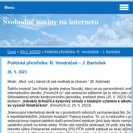
Menu
Svobodné noviny na internetu
Úvod
»
SN č. 5/2023
»
Politická přestřelka: R. Vondráček ‒ J. Bartošek
Politická přestřelka: R. Vondráček ‒ J. Bartošek
26. 5. 2023
Motto:
„Muž, rod i národ cti své nedbalý je ztracen.“
(B. Adámek)
Šafrův novinář Jan Pánik (podle jména Slovák), který se po personálních zm
internetového deníku „Forum24.cz“ stal vedoucím editorem (je to něco jako z
šéfredaktora) tohoto kontroverzního periodika, zveřejnil dnes (25. 5. 2023) člá
titulkem: „
Advokát lichvářů a kytarový virtuóz s kladným vztahem k alkoho
se vysmál Vondráčkovi
“. (Forum24.cz, 25. 5. 2023)
Jmenovaný internetový deník se v posledních měsících vyznamenává tím, že p
k nejmilitantnějším „hlásným troubám“ Fialovy koalice. To, co si netroufne z p
sebezáchovy napsat jakékoli další prorežimní médium (jiná tady skoro nemáme
uplatnění právě na tomto webu. Proto nás nemůže překvapit, že poté, kdy Ma
imunitní výbor Poslanecké sněmovny (PS) PČR odmítl zabývat se dvojí stížnos