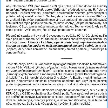
letům vězení, z nichž si odseděl 18 let.
Aby informace o ČSL před rokem 1989 byla úplná, je nutno dodat, že
mezi v
funkcionáři této strany byli i agenti StB
, např. předsedové strany R. Petera n
Bartončík. Zvláštní, vskutku „památné“, postavení mezi těmito „převlečenými“ po
polistopadový ministr vnitra R. Sacher, který na jedné straně v únoru 1990 vyd
po zrušení StB, avšak současně nese vinu za „zmizení“ zhruba 25 000 svazků,
komunistická tajná policie vedla na „zájmové osoby“, jež pro ni pracovaly. Koli
legitimaci ČSL, o tom se můžeme pouze dohadovat. Teprve v době, kdy se R. S
mimo politiku, vyšlo najevo, že i on byl spolupracovníkem StB.
Předmětné svazky prý byly tajně vyvezeny na počátku 90. let 20. století na Ku
stalo pak, není známo. Ani to, zda nejsou dodnes zneužívány k politickému vyd
dotyčných osob.
Lidovci v každém případě představují nejméně důvěryhodné
kterým se podařilo udržet na naší polistopadové politické scéně.
Je to polit
„odpad“, který nemá konkurenci. Nesnesitelný smrad z paláce „Charitas“ již za
centrum Prahy.
─────
Ještě stručnější než u R. Vondráčka bylo vyjádření předsedkyně Mandátového
výboru PS H. Válkové:
„V obou případech můžu konstatovat, že jsme neshled
pro zahájení disciplinárního řízení.“
Bartošek a jemu podobní stoupenci novo
„čarodějnických procesů“ a řádění politické inkvizice (právě Bartošek vypadá j
„inkvizitor“) se již nemohli dočkat dalšího vláčení A. Babiše mediálním bahne
byli tito „demokraté“ s totalitními praktikami odmítnuti. Teď, když jejich „ministr
podepisuje jakousi podivnou smlouvu s jistým hodně opáleným pánem z Pe
Onen druhý případ se týkal Babišova údajného obvinění z toho, že v r. 2009 se 
KDU-ČSL a ČSSD obohatit na úkor České pošty. Tato záležitost se dá s odstup
jen obtížně dokazovat. Navíc je tento skutek, pokud se vůbec stal, již promlče
dokázat, zda to byla, či nebyla pravda, je těžko představitelné, že se bude n
něco omlouvat. Spíše je to věc zpytování svědomí našich politiků.