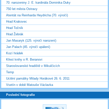
70. narozeniny J. E. kardinála Dominika Duky
750 let města Ostravy
Atentát na Reinharda Heydricha (70. výročí)
Hrad Krakovec
Hrad Točník
Hrad Žebrák
Jan Masaryk (125. výročí narození)
Jan Palach (45. výročí upálení)
Kozí hrádek
Křest knihy o R. Beranovi
Staroslovanské hradiště v Mikulčicích
Temp
Uctění památky Milady Horákové 26. 6. 2011
Vsetín v době Matouše Václavka
Poslední fotografie