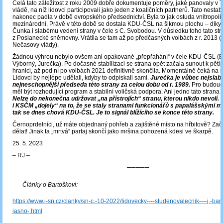
Celá tato záležitost z roku 2009 dobře dokumentuje poměry, jaké panovaly v
vládě, na níž lidovci participovali jako jeden z koaličních partnerů. Tato nestab
nakonec padla v době evropského předsednictví. Byla to jak ostuda vnitropoliti
mezinárodní. Právě v této době se dostala KDU-ČSL na šikmou plochu – díky 
Čunka i slabému vedení strany v čele s C. Svobodou. V důsledku toho tato st
z Poslanecké sněmovny. Vrátila se tam až po předčasných volbách z r. 2013 
Nečasovy vlády).
Žádnou výhrou nebylo ovšem ani opakované „přepřahání“ v čele KDU-ČSL (B
Výborný, Jurečka). Po dočasné stabilizaci se strana opět začala sunout k pěti
hranici, až pod ní po volbách 2021 definitivně skončila. Momentálně čeká na rá
Lidovci by nejlépe udělali, kdyby to odpískali sami.
Jurečka je vůbec nejslabš
nejneschopnější předseda této strany za celou dobu od r. 1989.
Pro budoucn
měl být rozhodující program a stabilní voličská podpora. Ani jedno tato strana
Nelze do nekonečna udržovat „na přístrojích“ stranu, kterou nikdo nevolí.
i KSČM „dojely“ na to, že se staly stranami funkcionářů s papalášskými 
tak se dnes chová KDU-ČSL. Je to signál blížícího se konce této strany.
Černoprdelníci, už máte objednaný pohřeb a zajištěné místo na hřbitově? Zač
dělat! Jinak ta „mrtvá“ partaj skončí jako mršina pohozená kdesi ve škarpě.
25. 5. 2023
‒ RJ ‒
─────
Články o Bartoškovi:
https://www.i-sn.cz/clanky/sn-c.-10-2022/lidovecky----studenovalecnik----j.-ba
jasno-.html