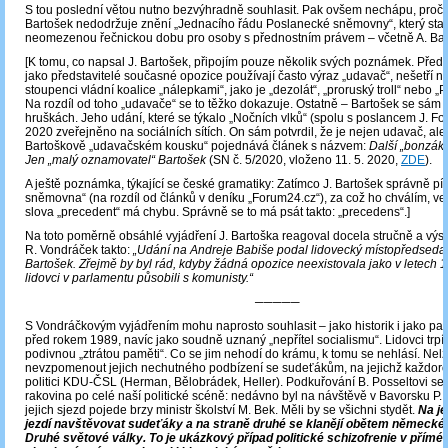
S tou poslední větou nutno bezvýhradně souhlasit. Pak ovšem nechápu, proč 
Bartošek nedodržuje znění „Jednacího řádu Poslanecké sněmovny“, který sta
neomezenou řečnickou dobu pro osoby s přednostním právem – včetně A. Bab
[K tomu, co napsal J. Bartošek, připojím pouze několik svých poznámek. Pře
jako představitelé současné opozice používají často výraz „udavač“, nešetří 
stoupenci vládní koalice „nálepkami“, jako je „dezolát“, „proruský troll“ nebo „
Na rozdíl od toho „udavače“ se to těžko dokazuje. Ostatně – Bartošek se sám 
hruškách. Jeho udání, které se týkalo „Nočních vlků“ (spolu s poslancem J. Fol
2020 zveřejněno na sociálních sítích. On sám potvrdil, že je nejen udavač, ale 
Bartoškově „udavačském kousku“ pojednává článek s názvem:
Další „bonzá
Jen „malý oznamovatel“ Bartošek
(SN č. 5/2020, vloženo 11. 5. 2020,
ZDE
).
A ještě poznámka, týkající se české gramatiky: Zatímco J. Bartošek správně p
sněmovna“ (na rozdíl od článků v deníku „Forum24.cz“), za což ho chválím, ve 
slova „precedent“ má chybu. Správně se to má psát takto: „precedens“.]
Na toto poměrně obsáhlé vyjádření J. Bartoška reagoval docela stručně a výs
R. Vondráček takto:
„Udání na Andreje Babiše podal lidovecký místopředsed
Bartošek. Zřejmě by byl rád, kdyby žádná opozice neexistovala jako v letech 
lidovci v parlamentu působili s komunisty.“
─────
S Vondráčkovým vyjádřením mohu naprosto souhlasit – jako historik i jako pa
před rokem 1989, navíc jako soudně uznaný „nepřítel socialismu“. Lidovci trpí
podivnou „ztrátou paměti“. Co se jim nehodí do krámu, k tomu se nehlásí. Nel
nevzpomenout jejich nechutného podbízení se sudeťákům, na jejichž každoroč
politici KDU-ČSL (Herman, Bělobrádek, Heller). Podkuřování B. Posseltovi se „
rakovina po celé naší politické scéně: nedávno byl na návštěvě v Bavorsku P.
jejich sjezd pojede brzy ministr školství M. Bek. Měli by se všichni stydět.
Na je
jezdí navštěvovat sudeťáky a na straně druhé se klanějí obětem německé
Druhé světové války. To je ukázkový případ politické schizofrenie v přím