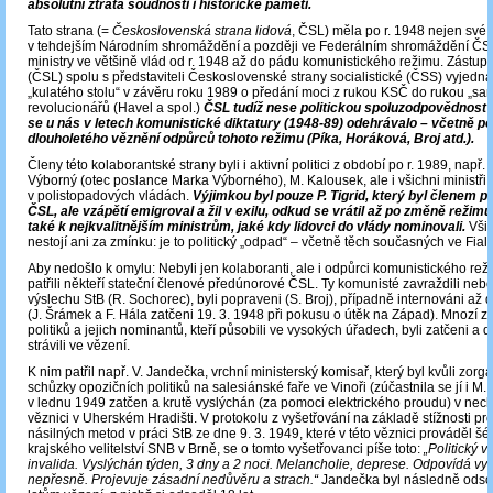
absolutní ztráta soudnosti i historické paměti.
Tato strana (=
Československá strana lidová
, ČSL) měla po r. 1948 nejen své
v tehdejším Národním shromáždění a později ve Federálním shromáždění ČS
ministry ve většině vlád od r. 1948 až do pádu komunistického režimu. Zástupci
(ČSL) spolu s představiteli Československé strany socialistické (ČSS) vyjedná
„kulatého stolu“ v závěru roku 1989 o předání moci z rukou KSČ do rukou „sa
revolucionářů (Havel a spol.)
ČSL tudíž nese politickou spoluzodpovědnost 
se u nás v letech komunistické diktatury (1948-89) odehrávalo – včetně p
dlouholetého věznění odpůrců tohoto režimu (Píka, Horáková, Broj atd.).
Členy této kolaborantské strany byli i aktivní politici z období po r. 1989, např. 
Výborný (otec poslance Marka Výborného), M. Kalousek, ale i všichni ministři
v polistopadových vládách.
Výjimkou byl pouze P. Tigrid, který byl členem 
ČSL, ale vzápětí emigroval a žil v exilu, odkud se vrátil až po změně režimu. 
také k nejkvalitnějším ministrům, jaké kdy lidovci do vlády nominovali.
Všic
nestojí ani za zmínku: je to politický „odpad“ – včetně těch současných ve Fial
Aby nedošlo k omylu: Nebyli jen kolaboranti, ale i odpůrci komunistického rež
patřili někteří stateční členové předúnorové ČSL. Ty komunisté zavraždili nebo
výslechu StB (R. Sochorec), byli popraveni (S. Broj), případně internováni až 
(J. Šrámek a F. Hála zatčeni 19. 3. 1948 při pokusu o útěk na Západ). Mnozí z
politiků a jejich nominantů, kteří působili ve vysokých úřadech, byli zatčeni a d
strávili ve vězení.
K nim patřil např. V. Jandečka, vrchní ministerský komisař, který byl kvůli zorg
schůzky opozičních politiků na salesiánské faře ve Vinoři (zúčastnila se jí i M.
v lednu 1949 zatčen a krutě vyslýchán (za pomoci elektrického proudu) v ne
věznici v Uherském Hradišti. V protokolu z vyšetřování na základě stížnosti pro
násilných metod v práci StB ze dne 9. 3. 1949, které v této věznici prováděl šé
krajského velitelství SNB v Brně, se o tomto vyšetřovanci píše toto:
„Politický v
invalida. Vyslýchán týden, 3 dny a 2 noci. Melancholie, deprese. Odpovídá v
nepřesně. Projevuje zásadní nedůvěru a strach.“
Jandečka byl následně odso