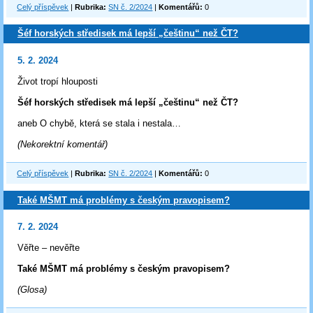
Celý příspěvek
|
Rubrika:
SN č. 2/2024
|
Komentářů:
0
Šéf horských středisek má lepší „češtinu“ než ČT?
5. 2. 2024
Život tropí hlouposti
Šéf horských středisek má lepší „češtinu“ než ČT?
aneb O chybě, která se stala i nestala…
(Nekorektní komentář)
Celý příspěvek
|
Rubrika:
SN č. 2/2024
|
Komentářů:
0
Také MŠMT má problémy s českým pravopisem?
7. 2. 2024
Věřte – nevěřte
Také MŠMT má problémy s českým pravopisem?
(Glosa)