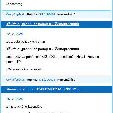
(Komentář)
Celý příspěvek
|
Rubrika:
SN č. 2/2024
|
Komentářů:
0
Třikrát o „prohnilé“ partaji tzv. černoprdelníků
22. 2. 2024
Ze života politických stran
Třikrát o „prohnilé“ partaji tzv. černoprdelníků
aneb „Zaživa pohřbená“ KDU-ČSL se nedokáže zbavit „žáby na
prameni“?
(Nekorektní komentáře)
Celý příspěvek
|
Rubrika:
SN č. 2/2024
|
Komentářů:
0
Memento: 25. únor 1948/1950/1956/1969/2022…
26. 2. 2024
Z historického kalendáře