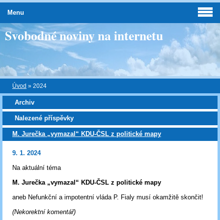
Menu
Svobodné noviny na internetu
Úvod
»
2024
Archiv
Nalezené příspěvky
M. Jurečka „vymazal“ KDU-ČSL z politické mapy
9. 1. 2024
Na aktuální téma
M. Jurečka „vymazal“ KDU-ČSL z politické mapy
aneb Nefunkční a impotentní vláda P. Fialy musí okamžitě skončit!
(Nekorektní komentář)