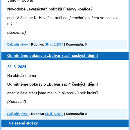
Věřte – nevěřte
Novodobé „svazáctví“ politiků Fialovy koalice?
aneb V čem se K. Havlíček trefil do „černého“ a v čem se naopak
mýlí?
(Komentář)
Celý příspěvek
|
Rubrika:
SN č. 3/2024
|
Komentářů:
0
Odmítněme pokusy o „bulvarizaci“ českých dějin!
22. 3. 2024
Na aktuální téma
Odmítněme pokusy o „bulvarizaci“ českých dějin!
aneb V čele státu jsme měli víc alkoholiků než hrdinů!
(Komentář)
Celý příspěvek
|
Rubrika:
SN č. 3/2024
|
Komentářů:
0
Nalezené složky