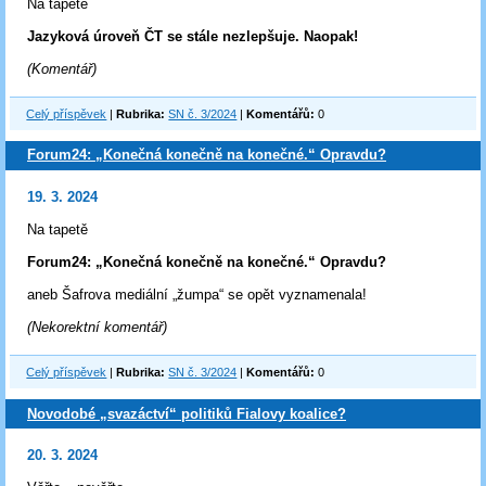
Na tapetě
Jazyková úroveň ČT se stále nezlepšuje. Naopak!
(Komentář)
Celý příspěvek
|
Rubrika:
SN č. 3/2024
|
Komentářů:
0
Forum24: „Konečná konečně na konečné.“ Opravdu?
19. 3. 2024
Na tapetě
Forum24: „Konečná konečně na konečné.“ Opravdu?
aneb Šafrova mediální „žumpa“ se opět vyznamenala!
(Nekorektní komentář)
Celý příspěvek
|
Rubrika:
SN č. 3/2024
|
Komentářů:
0
Novodobé „svazáctví“ politiků Fialovy koalice?
20. 3. 2024