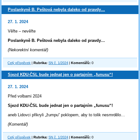
Poslankyně B. Peštová nebyla daleko od pravdy…
27. 1. 2024
Věřte – nevěřte
Poslankyně B. Peštová nebyla daleko od pravdy…
(Nekorektní komentář)
Celý příspěvek
|
Rubrika:
SN č. 1/2024
|
Komentářů:
0
Sjezd KDU-ČSL bude jednat jen o partajním „funusu“!
27. 1. 2024
Před volbami 2024
Sjezd KDU-ČSL bude jednat jen o partajním „funusu“!
aneb Lidovci přikryli „žumpu“ poklopem, aby to tolik nesmrdělo…
(Komentář)
Celý příspěvek
|
Rubrika:
SN č. 1/2024
|
Komentářů:
0