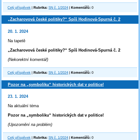
Celý příspěvek
|
Rubrika:
SN č. 1/2024
|
Komentářů:
0
„Zacharovová české politiky?“ Spíš Hodinová-Spurná č. 2
20. 1. 2024
Na tapetě
„Zacharovová české politiky?“ Spíš Hodinová-Spurná č. 2
(Nekorektní komentář)
Celý příspěvek
|
Rubrika:
SN č. 1/2024
|
Komentářů:
0
Pozor na „symboliku“ historických dat v politice!
23. 1. 2024
Na aktuální téma
Pozor na „symboliku“ historických dat v politice!
(Upozornění na problém)
Celý příspěvek
|
Rubrika:
SN č. 1/2024
|
Komentářů:
0