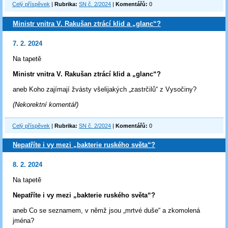
Celý příspěvek
|
Rubrika:
SN č. 2/2024
|
Komentářů:
0
Ministr vnitra V. Rakušan ztrácí klid a „glanc“?
7. 2. 2024
Na tapetě
Ministr vnitra V. Rakušan ztrácí klid a „glanc“?
aneb Koho zajímají žvásty všelijakých „zastrčilů“ z Vysočiny?
(Nekorektní komentář)
Celý příspěvek
|
Rubrika:
SN č. 2/2024
|
Komentářů:
0
Nepatříte i vy mezi „bakterie ruského světa“?
8. 2. 2024
Na tapetě
Nepatříte i vy mezi „bakterie ruského světa“?
aneb Co se seznamem, v němž jsou „mrtvé duše“ a zkomolená
jména?