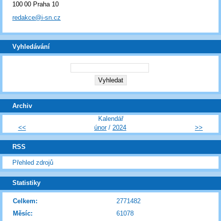
100 00 Praha 10
redakce@i-sn.cz
Vyhledávání
Archiv
Kalendář
<<
únor
/
2024
>>
RSS
Přehled zdrojů
Statistiky
Celkem:
2771482
Měsíc:
61078