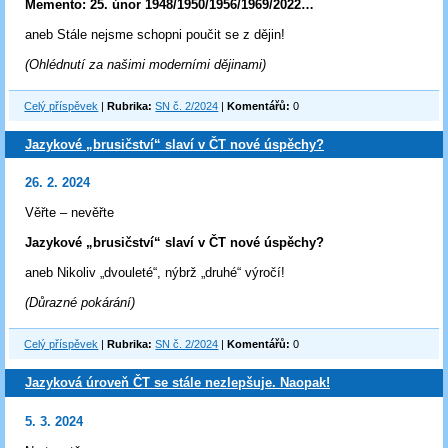
Memento: 25. únor 1948/1950/1956/1969/2022…
aneb Stále nejsme schopni poučit se z dějin!
(Ohlédnutí za našimi moderními dějinami)
Celý příspěvek
|
Rubrika:
SN č. 2/2024
|
Komentářů:
0
Jazykové „brusičství“ slaví v ČT nové úspěchy?
26. 2. 2024
Věřte – nevěřte
Jazykové „brusičství“ slaví v ČT nové úspěchy?
aneb Nikoliv „dvouleté“, nýbrž „druhé“ výročí!
(Důrazné pokárání)
Celý příspěvek
|
Rubrika:
SN č. 2/2024
|
Komentářů:
0
Jazyková úroveň ČT se stále nezlepšuje. Naopak!
5. 3. 2024