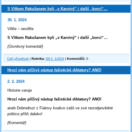
S Vítkem Rakušanem byli „v Karviný“ i další „borci“…
30. 1. 2024
Věřte – nevěřte
S Vítkem Rakušanem byli „v Karviný“ i další „borci“…
(Úsměvný komentář)
Celý příspěvek
|
Rubrika:
SN č. 1/2024
|
Komentářů:
0
Hrozí nám plíživý nástup fašistické diktatury? ANO!
2. 2. 2024
Historie varuje
Hrozí nám plíživý nástup fašistické diktatury? ANO!
aneb Dobrodruzi z Fialovy koalice zašli ve své nezodpovědné
politice příliš daleko!
(Komentář)