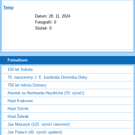
Temp
Datum:
28. 11. 2024
Fotografií:
0
Složek:
0
Fotoalbum
150 let Sokola
70. narozeniny J. E. kardinála Dominika Duky
750 let města Ostravy
Atentát na Reinharda Heydricha (70. výročí)
Hrad Krakovec
Hrad Točník
Hrad Žebrák
Jan Masaryk (125. výročí narození)
Jan Palach (45. výročí upálení)