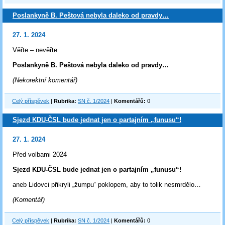
Poslankyně B. Peštová nebyla daleko od pravdy…
27. 1. 2024
Věřte – nevěřte
Poslankyně B. Peštová nebyla daleko od pravdy…
(Nekorektní komentář)
Celý příspěvek
|
Rubrika:
SN č. 1/2024
|
Komentářů:
0
Sjezd KDU-ČSL bude jednat jen o partajním „funusu“!
27. 1. 2024
Před volbami 2024
Sjezd KDU-ČSL bude jednat jen o partajním „funusu“!
aneb Lidovci přikryli „žumpu“ poklopem, aby to tolik nesmrdělo…
(Komentář)
Celý příspěvek
|
Rubrika:
SN č. 1/2024
|
Komentářů:
0