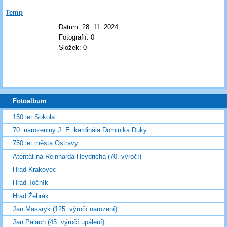
Temp
Datum:
28. 11. 2024
Fotografií:
0
Složek:
0
Fotoalbum
150 let Sokola
70. narozeniny J. E. kardinála Dominika Duky
750 let města Ostravy
Atentát na Reinharda Heydricha (70. výročí)
Hrad Krakovec
Hrad Točník
Hrad Žebrák
Jan Masaryk (125. výročí narození)
Jan Palach (45. výročí upálení)