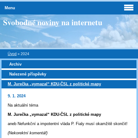
Menu
Svobodné noviny na internetu
Úvod
»
2024
Archiv
Nalezené příspěvky
M. Jurečka „vymazal“ KDU-ČSL z politické mapy
9. 1. 2024
Na aktuální téma
M. Jurečka „vymazal“ KDU-ČSL z politické mapy
aneb Nefunkční a impotentní vláda P. Fialy musí okamžitě skončit!
(Nekorektní komentář)