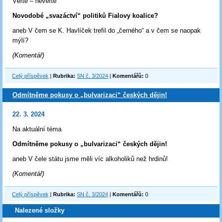
Věřte – nevěřte
Novodobé „svazáctví“ politiků Fialovy koalice?
aneb V čem se K. Havlíček trefil do „černého“ a v čem se naopak
mýlí?
(Komentář)
Celý příspěvek
|
Rubrika:
SN č. 3/2024
|
Komentářů:
0
Odmítněme pokusy o „bulvarizaci“ českých dějin!
22. 3. 2024
Na aktuální téma
Odmítněme pokusy o „bulvarizaci“ českých dějin!
aneb V čele státu jsme měli víc alkoholiků než hrdinů!
(Komentář)
Celý příspěvek
|
Rubrika:
SN č. 3/2024
|
Komentářů:
0
Nalezené složky