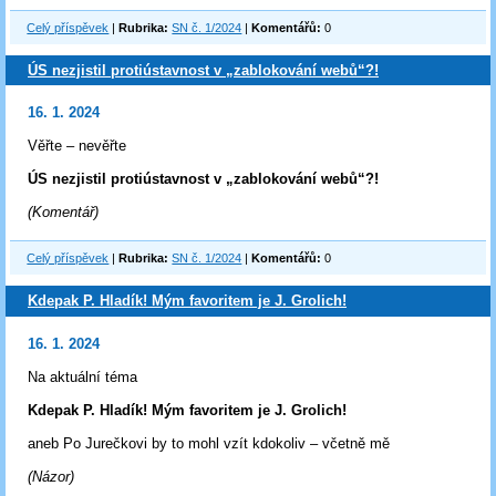
Celý příspěvek
|
Rubrika:
SN č. 1/2024
|
Komentářů:
0
ÚS nezjistil protiústavnost v „zablokování webů“?!
16. 1. 2024
Věřte – nevěřte
ÚS nezjistil protiústavnost v „zablokování webů“?!
(Komentář)
Celý příspěvek
|
Rubrika:
SN č. 1/2024
|
Komentářů:
0
Kdepak P. Hladík! Mým favoritem je J. Grolich!
16. 1. 2024
Na aktuální téma
Kdepak P. Hladík! Mým favoritem je J. Grolich!
aneb Po Jurečkovi by to mohl vzít kdokoliv – včetně mě
(Názor)