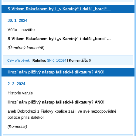
S Vítkem Rakušanem byli „v Karviný“ i další „borci“…
30. 1. 2024
Věřte – nevěřte
S Vítkem Rakušanem byli „v Karviný“ i další „borci“…
(Úsměvný komentář)
Celý příspěvek
|
Rubrika:
SN č. 1/2024
|
Komentářů:
0
Hrozí nám plíživý nástup fašistické diktatury? ANO!
2. 2. 2024
Historie varuje
Hrozí nám plíživý nástup fašistické diktatury? ANO!
aneb Dobrodruzi z Fialovy koalice zašli ve své nezodpovědné
politice příliš daleko!
(Komentář)