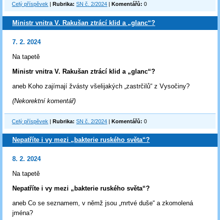
Celý příspěvek
|
Rubrika:
SN č. 2/2024
|
Komentářů:
0
Ministr vnitra V. Rakušan ztrácí klid a „glanc“?
7. 2. 2024
Na tapetě
Ministr vnitra V. Rakušan ztrácí klid a „glanc“?
aneb Koho zajímají žvásty všelijakých „zastrčilů“ z Vysočiny?
(Nekorektní komentář)
Celý příspěvek
|
Rubrika:
SN č. 2/2024
|
Komentářů:
0
Nepatříte i vy mezi „bakterie ruského světa“?
8. 2. 2024
Na tapetě
Nepatříte i vy mezi „bakterie ruského světa“?
aneb Co se seznamem, v němž jsou „mrtvé duše“ a zkomolená
jména?