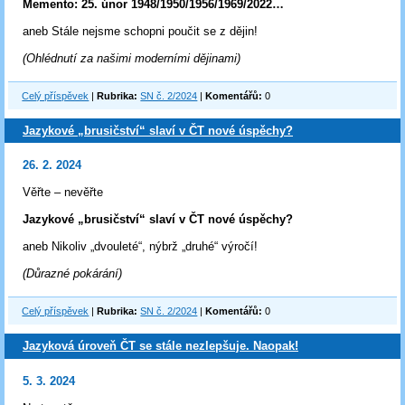
Memento: 25. únor 1948/1950/1956/1969/2022…
aneb Stále nejsme schopni poučit se z dějin!
(Ohlédnutí za našimi moderními dějinami)
Celý příspěvek
|
Rubrika:
SN č. 2/2024
|
Komentářů:
0
Jazykové „brusičství“ slaví v ČT nové úspěchy?
26. 2. 2024
Věřte – nevěřte
Jazykové „brusičství“ slaví v ČT nové úspěchy?
aneb Nikoliv „dvouleté“, nýbrž „druhé“ výročí!
(Důrazné pokárání)
Celý příspěvek
|
Rubrika:
SN č. 2/2024
|
Komentářů:
0
Jazyková úroveň ČT se stále nezlepšuje. Naopak!
5. 3. 2024