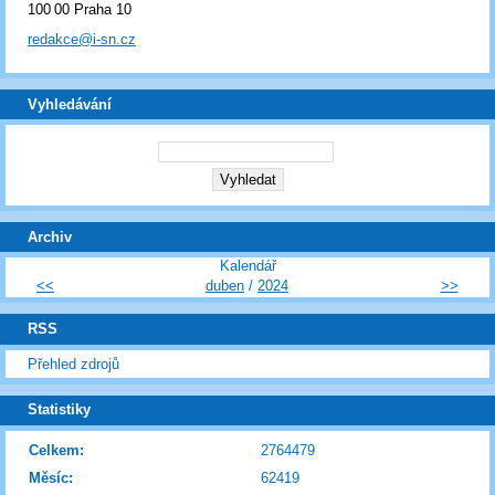
100 00 Praha 10
redakce@i-sn.cz
Vyhledávání
Archiv
Kalendář
<<
duben
/
2024
>>
RSS
Přehled zdrojů
Statistiky
Celkem:
2764479
Měsíc:
62419