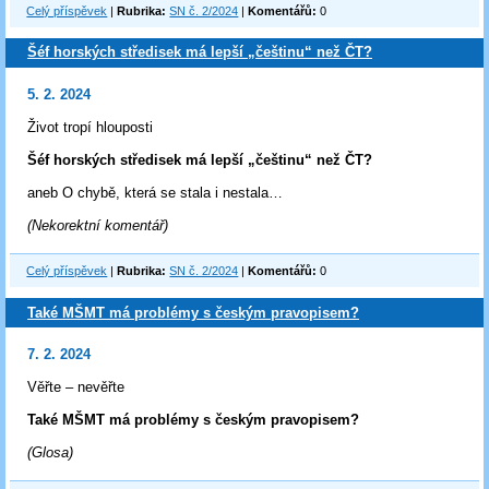
Celý příspěvek
|
Rubrika:
SN č. 2/2024
|
Komentářů:
0
Šéf horských středisek má lepší „češtinu“ než ČT?
5. 2. 2024
Život tropí hlouposti
Šéf horských středisek má lepší „češtinu“ než ČT?
aneb O chybě, která se stala i nestala…
(Nekorektní komentář)
Celý příspěvek
|
Rubrika:
SN č. 2/2024
|
Komentářů:
0
Také MŠMT má problémy s českým pravopisem?
7. 2. 2024
Věřte – nevěřte
Také MŠMT má problémy s českým pravopisem?
(Glosa)