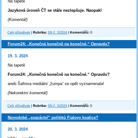
Na tapetě
Jazyková úroveň ČT se stále nezlepšuje. Naopak!
(Komentář)
Celý příspěvek
|
Rubrika:
SN č. 3/2024
|
Komentářů:
0
Forum24: „Konečná konečně na konečné.“ Opravdu?
19. 3. 2024
Na tapetě
Forum24: „Konečná konečně na konečné.“ Opravdu?
aneb Šafrova mediální „žumpa“ se opět vyznamenala!
(Nekorektní komentář)
Celý příspěvek
|
Rubrika:
SN č. 3/2024
|
Komentářů:
0
Novodobé „svazáctví“ politiků Fialovy koalice?
20. 3. 2024