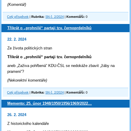
(Komentář)
Celý příspěvek
|
Rubrika:
SN č. 2/2024
|
Komentářů:
0
Třikrát o „prohnilé“ partaji tzv. černoprdelníků
22. 2. 2024
Ze života politických stran
Třikrát o „prohnilé“ partaji tzv. černoprdelníků
aneb „Zaživa pohřbená“ KDU-ČSL se nedokáže zbavit „žáby na
prameni“?
(Nekorektní komentáře)
Celý příspěvek
|
Rubrika:
SN č. 2/2024
|
Komentářů:
0
Memento: 25. únor 1948/1950/1956/1969/2022…
26. 2. 2024
Z historického kalendáře