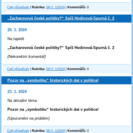
Celý příspěvek
|
Rubrika:
SN č. 1/2024
|
Komentářů:
0
„Zacharovová české politiky?“ Spíš Hodinová-Spurná č. 2
20. 1. 2024
Na tapetě
„Zacharovová české politiky?“ Spíš Hodinová-Spurná č. 2
(Nekorektní komentář)
Celý příspěvek
|
Rubrika:
SN č. 1/2024
|
Komentářů:
0
Pozor na „symboliku“ historických dat v politice!
23. 1. 2024
Na aktuální téma
Pozor na „symboliku“ historických dat v politice!
(Upozornění na problém)
Celý příspěvek
|
Rubrika:
SN č. 1/2024
|
Komentářů:
0