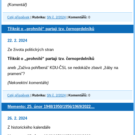
(Komentář)
Celý příspěvek
|
Rubrika:
SN č. 2/2024
|
Komentářů:
0
Třikrát o „prohnilé“ partaji tzv. černoprdelníků
22. 2. 2024
Ze života politických stran
Třikrát o „prohnilé“ partaji tzv. černoprdelníků
aneb „Zaživa pohřbená“ KDU-ČSL se nedokáže zbavit „žáby na
prameni“?
(Nekorektní komentáře)
Celý příspěvek
|
Rubrika:
SN č. 2/2024
|
Komentářů:
0
Memento: 25. únor 1948/1950/1956/1969/2022…
26. 2. 2024
Z historického kalendáře