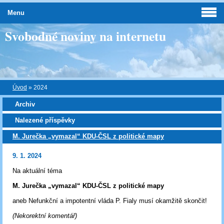
Menu
Svobodné noviny na internetu
Úvod
»
2024
Archiv
Nalezené příspěvky
M. Jurečka „vymazal“ KDU-ČSL z politické mapy
9. 1. 2024
Na aktuální téma
M. Jurečka „vymazal“ KDU-ČSL z politické mapy
aneb Nefunkční a impotentní vláda P. Fialy musí okamžitě skončit!
(Nekorektní komentář)