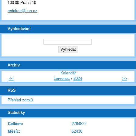
100 00 Praha 10
redakce@i-sn.cz
Vyhledávání
Archiv
Kalendář
<<
červenec
/
2024
>>
RSS
Přehled zdrojů
Statistiky
Celkem:
2764822
Měsíc:
62438