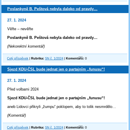
Poslankyně B. Peštová nebyla daleko od pravdy…
27. 1. 2024
Věřte – nevěřte
Poslankyně B. Peštová nebyla daleko od pravdy…
(Nekorektní komentář)
Celý příspěvek
|
Rubrika:
SN č. 1/2024
|
Komentářů:
0
Sjezd KDU-ČSL bude jednat jen o partajním „funusu“!
27. 1. 2024
Před volbami 2024
Sjezd KDU-ČSL bude jednat jen o partajním „funusu“!
aneb Lidovci přikryli „žumpu“ poklopem, aby to tolik nesmrdělo…
(Komentář)
Celý příspěvek
|
Rubrika:
SN č. 1/2024
|
Komentářů:
0