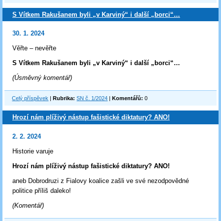
S Vítkem Rakušanem byli „v Karviný“ i další „borci“…
30. 1. 2024
Věřte – nevěřte
S Vítkem Rakušanem byli „v Karviný“ i další „borci“…
(Úsměvný komentář)
Celý příspěvek
|
Rubrika:
SN č. 1/2024
|
Komentářů:
0
Hrozí nám plíživý nástup fašistické diktatury? ANO!
2. 2. 2024
Historie varuje
Hrozí nám plíživý nástup fašistické diktatury? ANO!
aneb Dobrodruzi z Fialovy koalice zašli ve své nezodpovědné
politice příliš daleko!
(Komentář)