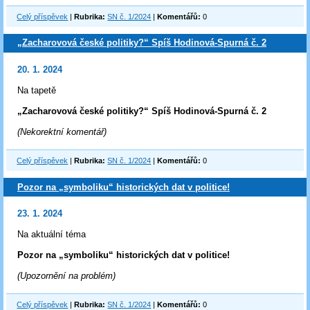
Celý příspěvek
|
Rubrika:
SN č. 1/2024
|
Komentářů:
0
„Zacharovová české politiky?“ Spíš Hodinová-Spurná č. 2
20. 1. 2024
Na tapetě
„Zacharovová české politiky?“ Spíš Hodinová-Spurná č. 2
(Nekorektní komentář)
Celý příspěvek
|
Rubrika:
SN č. 1/2024
|
Komentářů:
0
Pozor na „symboliku“ historických dat v politice!
23. 1. 2024
Na aktuální téma
Pozor na „symboliku“ historických dat v politice!
(Upozornění na problém)
Celý příspěvek
|
Rubrika:
SN č. 1/2024
|
Komentářů:
0