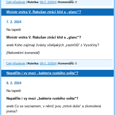
Celý příspěvek
|
Rubrika:
SN č. 2/2024
|
Komentářů:
0
Ministr vnitra V. Rakušan ztrácí klid a „glanc“?
7. 2. 2024
Na tapetě
Ministr vnitra V. Rakušan ztrácí klid a „glanc“?
aneb Koho zajímají žvásty všelijakých „zastrčilů“ z Vysočiny?
(Nekorektní komentář)
Celý příspěvek
|
Rubrika:
SN č. 2/2024
|
Komentářů:
0
Nepatříte i vy mezi „bakterie ruského světa“?
8. 2. 2024
Na tapetě
Nepatříte i vy mezi „bakterie ruského světa“?
aneb Co se seznamem, v němž jsou „mrtvé duše“ a zkomolená
jména?