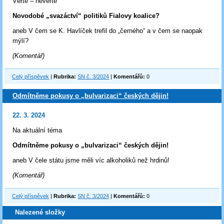
Věřte – nevěřte
Novodobé „svazáctví“ politiků Fialovy koalice?
aneb V čem se K. Havlíček trefil do „černého“ a v čem se naopak
mýlí?
(Komentář)
Celý příspěvek
|
Rubrika:
SN č. 3/2024
|
Komentářů:
0
Odmítněme pokusy o „bulvarizaci“ českých dějin!
22. 3. 2024
Na aktuální téma
Odmítněme pokusy o „bulvarizaci“ českých dějin!
aneb V čele státu jsme měli víc alkoholiků než hrdinů!
(Komentář)
Celý příspěvek
|
Rubrika:
SN č. 3/2024
|
Komentářů:
0
Nalezené složky