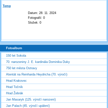
Temp
Datum:
28. 11. 2024
Fotografií:
0
Složek:
0
Fotoalbum
150 let Sokola
70. narozeniny J. E. kardinála Dominika Duky
750 let města Ostravy
Atentát na Reinharda Heydricha (70. výročí)
Hrad Krakovec
Hrad Točník
Hrad Žebrák
Jan Masaryk (125. výročí narození)
Jan Palach (45. výročí upálení)