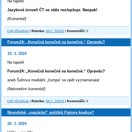
Na tapetě
Jazyková úroveň ČT se stále nezlepšuje. Naopak!
(Komentář)
Celý příspěvek
|
Rubrika:
SN č. 3/2024
|
Komentářů:
0
Forum24: „Konečná konečně na konečné.“ Opravdu?
19. 3. 2024
Na tapetě
Forum24: „Konečná konečně na konečné.“ Opravdu?
aneb Šafrova mediální „žumpa“ se opět vyznamenala!
(Nekorektní komentář)
Celý příspěvek
|
Rubrika:
SN č. 3/2024
|
Komentářů:
0
Novodobé „svazáctví“ politiků Fialovy koalice?
20. 3. 2024