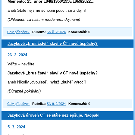
Memento: 25. únor 1948/1950/1956/1969/2022…
aneb Stále nejsme schopni poučit se z dějin!
(Ohlédnutí za našimi moderními dějinami)
Celý příspěvek
|
Rubrika:
SN č. 2/2024
|
Komentářů:
0
Jazykové „brusičství“ slaví v ČT nové úspěchy?
26. 2. 2024
Věřte – nevěřte
Jazykové „brusičství“ slaví v ČT nové úspěchy?
aneb Nikoliv „dvouleté“, nýbrž „druhé“ výročí!
(Důrazné pokárání)
Celý příspěvek
|
Rubrika:
SN č. 2/2024
|
Komentářů:
0
Jazyková úroveň ČT se stále nezlepšuje. Naopak!
5. 3. 2024