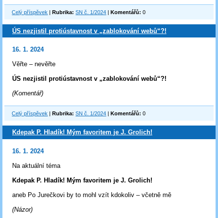
Celý příspěvek
|
Rubrika:
SN č. 1/2024
|
Komentářů:
0
ÚS nezjistil protiústavnost v „zablokování webů“?!
16. 1. 2024
Věřte – nevěřte
ÚS nezjistil protiústavnost v „zablokování webů“?!
(Komentář)
Celý příspěvek
|
Rubrika:
SN č. 1/2024
|
Komentářů:
0
Kdepak P. Hladík! Mým favoritem je J. Grolich!
16. 1. 2024
Na aktuální téma
Kdepak P. Hladík! Mým favoritem je J. Grolich!
aneb Po Jurečkovi by to mohl vzít kdokoliv – včetně mě
(Názor)