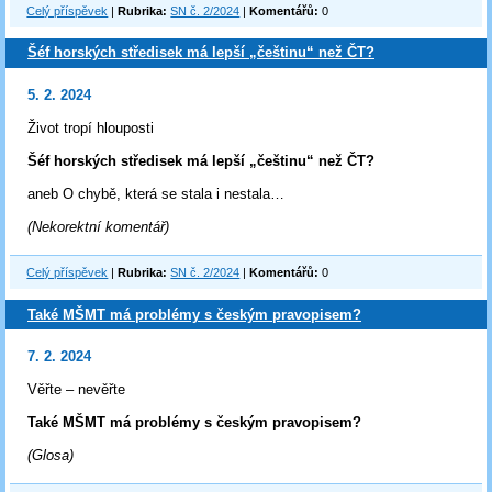
Celý příspěvek
|
Rubrika:
SN č. 2/2024
|
Komentářů:
0
Šéf horských středisek má lepší „češtinu“ než ČT?
5. 2. 2024
Život tropí hlouposti
Šéf horských středisek má lepší „češtinu“ než ČT?
aneb O chybě, která se stala i nestala…
(Nekorektní komentář)
Celý příspěvek
|
Rubrika:
SN č. 2/2024
|
Komentářů:
0
Také MŠMT má problémy s českým pravopisem?
7. 2. 2024
Věřte – nevěřte
Také MŠMT má problémy s českým pravopisem?
(Glosa)