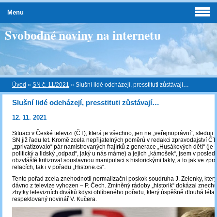
Menu
Svobodné noviny na internetu
Úvod
»
SN č. 11/2021
»
Slušní lidé odcházejí, presstituti zůstávají…
Slušní lidé odcházejí, presstituti zůstávají…
12. 11. 2021
Situaci v České televizi (ČT), která je všechno, jen ne „veřejnoprávní“, sleduji
SN již řadu let. Kromě zcela nepřijatelných poměrů v redakci zpravodajství ČT,
„zprivatizovalo“ pár namistrovaných frajírků z generace „Husákových dětí“ (je t
politický a lidský „odpad“, jaký u nás máme) a jejich „kámošek“, jsem v posled
obzvláště kritizoval soustavnou manipulaci s historickými fakty, a to jak ve zp
relacích, tak i v pořadu „Historie.cs“.
Tento pořad zcela znehodnotil normalizační poskok soudruha J. Zelenky, který
dávno z televize vyhozen – P. Čech. Zmíněný rádoby „historik“ dokázal znechut
zbytky televizních diváků kdysi oblíbeného pořadu, který úspěšně dlouhá lét
respektovaný novinář V. Kučera.