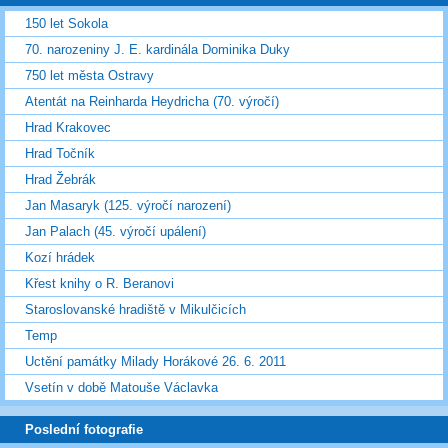
150 let Sokola
70. narozeniny J. E. kardinála Dominika Duky
750 let města Ostravy
Atentát na Reinharda Heydricha (70. výročí)
Hrad Krakovec
Hrad Točník
Hrad Žebrák
Jan Masaryk (125. výročí narození)
Jan Palach (45. výročí upálení)
Kozí hrádek
Křest knihy o R. Beranovi
Staroslovanské hradiště v Mikulčicích
Temp
Uctění památky Milady Horákové 26. 6. 2011
Vsetín v době Matouše Václavka
Poslední fotografie