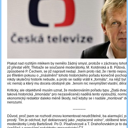
Plakat nad rozlitým mlékem by nemělo žádný smysl, protože v záchranu tohot
již přestal věřit. Třebaže se současné moderátorky, M. Koldinská a B. Půtová, s
způsobené P. Čechem, se již napravit nedají. Jsem proto rád, že i tento nepouč
po tříletém pokusu o „znásilnění“ tohoto historického pořadu konečně pochopi
nikdy skutečný historik nebude, a proto se raději vrátil k „formátu“, na nějž byl 
víc nemá) a který mu docela obstojně jde. Jenom nic nevymýšlet vlastní, děra
Kriticky, ale objektivně musím uznat, že moderováním pořadu typu „Zlatá dvacát
taková historická „limonáda“ pro nezasvěcené) nadělá tento vysloužilý, normal
ekonomický redaktor daleko méně škody, než kdyby se i nadále „montoval“ do h
nerozumí.
─────
Důvod, proč jsem se rozhodl znovu komentovat neudržitelné, ba alarmující, po
prostý. Tím je odchod, byť deklarovaný jako „neplacené volno“, oblíbené telev
moderátorky Lindy Bartošové. Po D. Písařovicové a T. Drahoňovském je to da