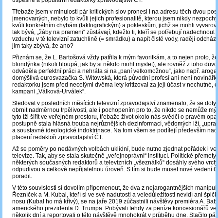
úspěšné a populární redaktorky zpravodajství ČT.
Třebaže jsem v minulosti pár kritických slov pronesl i na adresu těch dvou po
jmenovaných, nebylo to kvůli jejich profesionalitě, kterou jsem nikdy nezpoch
kvůli konkrétním chybám (faktografickým) a pokleskům, jichž se mohli vyvarovat
tak bývá, „žáby na prameni“ zůstávají, kdežto ti, kteří se potřebují nadechnout
vzduchu v té televizní zatuchlině (= smrádku) a napít čisté vody, raději odcháze
jim taky zbývá, že ano?
Přiznám se, že L. Bartošová vždy patřila k mým favoritkám, a to nejen proto, že j
blondýnka (nikoli hloupá, jak by si někdo mohl myslet), ale rovněž z toho dův
odváděla perfektní práci a nehrála si na „paní velkomožnou“, jako např. aroga
domýšlivá eurosvazačka S. Witowská, která původní profesí ani není novinářk
redaktorku jsem před necelými dvěma lety kritizoval za její účast v nechutné,
kampani „Válková-Urválek“.
Sledovat v posledních měsících televizní zpravodajství znamenalo, že se doty
obrnit nadměrnou trpělivostí, ale i pochopením pro to, že nikdo se nemůže mýl
tyto lži šířit ve veřejném prostoru, třebaže život okolo nás svědčí o pravém op
postupně stala hlásná trouba nejrůznějších dezinformací, vědomých lží, „upr
a soustavné ideologické indoktrinace. Na tom všem se podílejí především na
placení redaktoři zpravodajství ČT.
Až se poměry po nedávných volbách uklidní, bude nutno zjednat pořádek i ve
televize. Tak, aby se stala skutečně „veřejnoprávní“ institucí. Politické přemety
některých současných redaktorů a televizních „všeználků“ dosáhly svého vrcho
odpudivou a celkově nepřijatelnou úroveň. S tím si bude muset nové vedení 
poradit.
V této souvislosti si dovolím připomenout, že dva z nejarogantnějších manipul
Řezníček a M. Kubal, kteří si ve své nadutosti a veledůležitosti nevidí ani špič
nosu (Kubal ho má křivý), se na jaře 2019 zúčastnili návštěvy premiéra A. Bab
amerického prezidenta D. Trumpa. Pobývali tehdy za peníze koncesionářů v
několik dní a reportovali o této návštěvě mnohokrát v průběhu dne. Stačilo pár