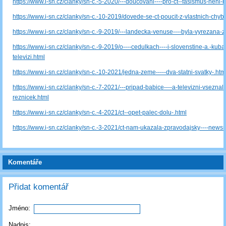
https://www.i-sn.cz/clanky/sn-c.-5-2020/---doucovani----pro-ct--fasismus-neni-
https://www.i-sn.cz/clanky/sn-c.-10-2019/dovede-se-ct-poucit-z-vlastnich-chyb-
https://www.i-sn.cz/clanky/sn-c.-9-2019/---landecka-venuse----byla-vyrezana-z
https://www.i-sn.cz/clanky/sn-c.-9-2019/o----cedulkach----i-slovenstine-a.-kub
televizi.html
https://www.i-sn.cz/clanky/sn-c.-10-2021/jedna-zeme-----dva-statni-svatky-.htm
https://www.i-sn.cz/clanky/sn-c.-7-2021/---pripad-babice----a-televizni-vseznal
reznicek.html
https://www.i-sn.cz/clanky/sn-c.-4-2021/ct--opet-palec-dolu-.html
https://www.i-sn.cz/clanky/sn-c.-3-2021/ct-nam-ukazala-zpravodajsky----newsr
Komentáře
Přidat komentář
Jméno:
Nadpis: