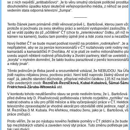
se z nich největší „antibabišovci“. Je to věru smutný obrázek politické prostituc
dlouholetého úpadku kdysi skutečně veřejnoprávního média, z něhož se po
vedením stala odporná televizní „žumpa“.
─────
Tento článek jsem primárně chtěl věnovat právě L. Bartošové, kterou jsem vždy
protože si pochvalu za svou skvělou práci a seriózní vystupování zasloužila. P
až se vrátí zpátky do již „očištěné“ ČT (chce to „zelenkovskou“ čistku, při níž 
kámen na kameni), budou tam poměry úplně jiné a lidé zcela noví a nezatížení
Nový ředitel ČT se bude muset podívat rovněž na problém „rodinkaření“. Je a
nepřijatelné, aby se za peníze koncesionářů v ČT roztahovaly celé rodiny nej
kamarádů a kamarádíčků P. Dvořáka. Ať si je platí ze svého milionářského pla
uvedu aspoň některé rodinné příslušníky a životní partnery, kteří se uvelebili u
„koryta“ v mylném domnění, že takto budou parazitovat z peněz koncesionářů
a nikdy jinak“.
Těmto jedincům je třeba jasně a srozumitelně vzkázat, že NEBUDOU. Na Úřad
jistě najdou nějakou jinou, poctivou práci. Není totiž naprosto žádný důvod pro
např. já, jakožto starobní důchodce, přispíval měsíční částkou 135 Kč na blaho
níže uvedených osob:
Řezníček-Řezníčková, Kubal-Kubalová, Šámal-Šámalo
Fridrichová-Záruba-Witowská
atd.
V kontextu tohoto neutěšeného stavu se proto nedivím tomu, že L. Bartošová 
před dvěma lety D. Písařovicová) potřebovala z tohoto rozjetého „rychlíku“ nač
nabrat odvahu a sílu pro příští měsíce a léta vyčerpávající práce v ČT. Hektic
televizního zpravodajství je vhodné akorát pro obzvláště otrlé jedince, např. 
M. Řezníčka či M. Kubala. Pro křehkou, mladou ženu, jako je L. Bartošová, vša
práce zničující.
Proto věřím, že se po nástupu nového ředitele poměry v ČT zklidní a že bude n
typ mezilidských vztahů a zaveden nový styl práce. Tuto změnu potřebuje jak
tak i její diváci.