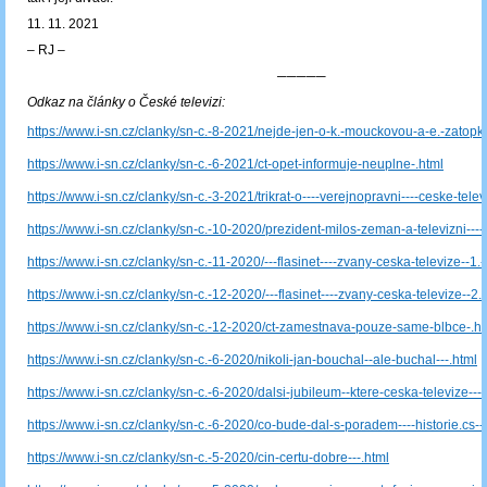
11. 11. 2021
‒ RJ ‒
─────
Odkaz na články o České televizi:
https://www.i-sn.cz/clanky/sn-c.-8-2021/nejde-jen-o-k.-mouckovou-a-e.-zatopka
https://www.i-sn.cz/clanky/sn-c.-6-2021/ct-opet-informuje-neuplne-.html
https://www.i-sn.cz/clanky/sn-c.-3-2021/trikrat-o----verejnopravni----ceske-telev
https://www.i-sn.cz/clanky/sn-c.-10-2020/prezident-milos-zeman-a-televizni----
https://www.i-sn.cz/clanky/sn-c.-11-2020/---flasinet----zvany-ceska-televize--1.-
https://www.i-sn.cz/clanky/sn-c.-12-2020/---flasinet----zvany-ceska-televize--2.-
https://www.i-sn.cz/clanky/sn-c.-12-2020/ct-zamestnava-pouze-same-blbce-.ht
https://www.i-sn.cz/clanky/sn-c.-6-2020/nikoli-jan-bouchal--ale-buchal---.html
https://www.i-sn.cz/clanky/sn-c.-6-2020/dalsi-jubileum--ktere-ceska-televize----
https://www.i-sn.cz/clanky/sn-c.-6-2020/co-bude-dal-s-poradem----historie.cs---
https://www.i-sn.cz/clanky/sn-c.-5-2020/cin-certu-dobre---.html