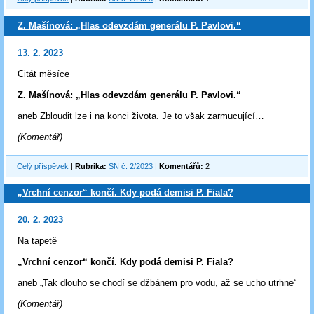
Z. Mašínová: „Hlas odevzdám generálu P. Pavlovi.“
13. 2. 2023
Citát měsíce
Z. Mašínová: „Hlas odevzdám generálu P. Pavlovi.“
aneb Zbloudit lze i na konci života. Je to však zarmucující…
(Komentář)
Celý příspěvek
|
Rubrika:
SN č. 2/2023
|
Komentářů:
2
„Vrchní cenzor“ končí. Kdy podá demisi P. Fiala?
20. 2. 2023
Na tapetě
„Vrchní cenzor“ končí. Kdy podá demisi P. Fiala?
aneb „Tak dlouho se chodí se džbánem pro vodu, až se ucho utrhne“
(Komentář)