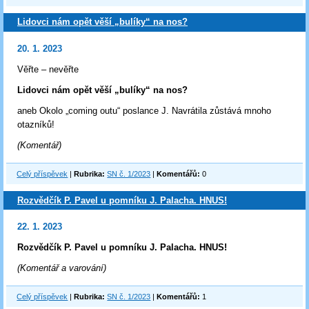
Lidovci nám opět věší „bulíky“ na nos?
20. 1. 2023
Věřte – nevěřte
Lidovci nám opět věší „bulíky“ na nos?
aneb Okolo „coming outu“ poslance J. Navrátila zůstává mnoho
otazníků!
(Komentář)
Celý příspěvek
|
Rubrika:
SN č. 1/2023
|
Komentářů:
0
Rozvědčík P. Pavel u pomníku J. Palacha. HNUS!
22. 1. 2023
Rozvědčík P. Pavel u pomníku J. Palacha. HNUS!
(Komentář a varování)
Celý příspěvek
|
Rubrika:
SN č. 1/2023
|
Komentářů:
1