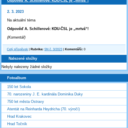
Odpověď A. Schillerové: KDU-ČSL je „mrtvá“!
2. 3. 2023
Na aktuální téma
Odpověď A. Schillerové: KDU-ČSL je „mrtvá“!
(Komentář)
Celý příspěvek
|
Rubrika:
SN č. 3/2023
|
Komentářů:
0
Nalezené složky
Nebyly nalezeny žádné složky
Fotoalbum
150 let Sokola
70. narozeniny J. E. kardinála Dominika Duky
750 let města Ostravy
Atentát na Reinharda Heydricha (70. výročí)
Hrad Krakovec
Hrad Točník