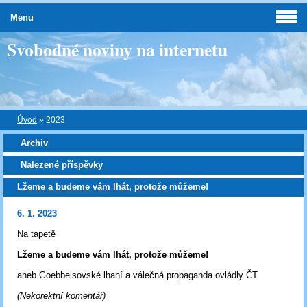
Menu
Svobodné noviny na internetu
Úvod
»
2023
Archiv
Nalezené příspěvky
Lžeme a budeme vám lhát, protože můžeme!
6. 1. 2023
Na tapetě
Lžeme a budeme vám lhát, protože můžeme!
aneb Goebbelsovské lhaní a válečná propaganda ovládly ČT
(Nekorektní komentář)