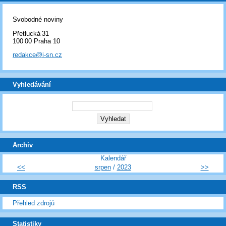
Svobodné noviny
Přetlucká 31
100 00 Praha 10
redakce@i-sn.cz
Vyhledávání
Archiv
Kalendář
<<
srpen
/
2023
>>
RSS
Přehled zdrojů
Statistiky