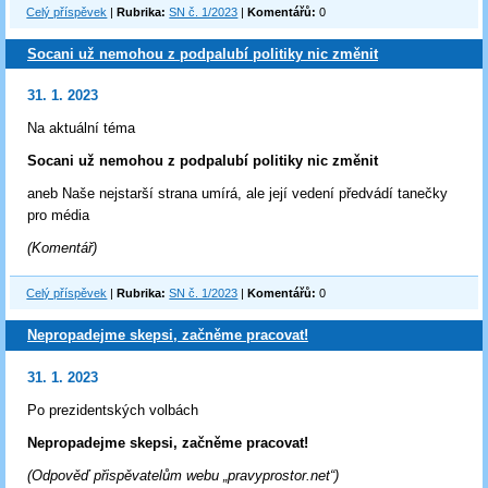
Celý příspěvek
|
Rubrika:
SN č. 1/2023
|
Komentářů:
0
Socani už nemohou z podpalubí politiky nic změnit
31. 1. 2023
Na aktuální téma
Socani už nemohou z podpalubí politiky nic změnit
aneb Naše nejstarší strana umírá, ale její vedení předvádí tanečky
pro média
(Komentář)
Celý příspěvek
|
Rubrika:
SN č. 1/2023
|
Komentářů:
0
Nepropadejme skepsi, začněme pracovat!
31. 1. 2023
Po prezidentských volbách
Nepropadejme skepsi, začněme pracovat!
(Odpověď přispěvatelům webu „pravyprostor.net“)