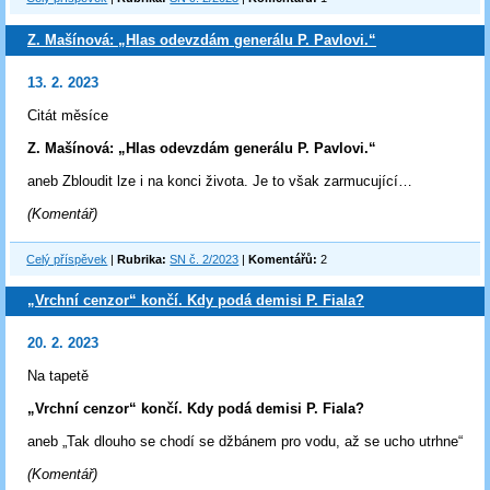
Z. Mašínová: „Hlas odevzdám generálu P. Pavlovi.“
13. 2. 2023
Citát měsíce
Z. Mašínová: „Hlas odevzdám generálu P. Pavlovi.“
aneb Zbloudit lze i na konci života. Je to však zarmucující…
(Komentář)
Celý příspěvek
|
Rubrika:
SN č. 2/2023
|
Komentářů:
2
„Vrchní cenzor“ končí. Kdy podá demisi P. Fiala?
20. 2. 2023
Na tapetě
„Vrchní cenzor“ končí. Kdy podá demisi P. Fiala?
aneb „Tak dlouho se chodí se džbánem pro vodu, až se ucho utrhne“
(Komentář)