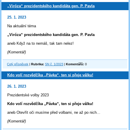
„Viróza“ prezidentského kandidáta gen. P. Pavla
25. 1. 2023
Na aktuální téma
„Viróza“ prezidentského kandidáta gen. P. Pavla
aneb Když na to nemáš, tak tam nelez!
(Komentář)
Celý příspěvek
|
Rubrika:
SN č. 1/2023
|
Komentářů:
0
Kdo volí rozvědčíka „Pávka“, ten si přeje válku!
26. 1. 2023
Prezidentské volby 2023
Kdo volí rozvědčíka „Pávka“, ten si přeje válku!
aneb Otevřít oči musíme před volbami, ne až po nich…
(Komentář)