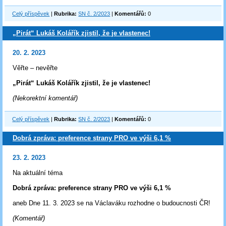
Celý příspěvek
|
Rubrika:
SN č. 2/2023
|
Komentářů:
0
„Pirát“ Lukáš Kolářík zjistil, že je vlastenec!
20. 2. 2023
Věřte – nevěřte
„Pirát“ Lukáš Kolářík zjistil, že je vlastenec!
(Nekorektní komentář)
Celý příspěvek
|
Rubrika:
SN č. 2/2023
|
Komentářů:
0
Dobrá zpráva: preference strany PRO ve výši 6,1 %
23. 2. 2023
Na aktuální téma
Dobrá zpráva: preference strany PRO ve výši 6,1 %
aneb Dne 11. 3. 2023 se na Václaváku rozhodne o budoucnosti ČR!
(Komentář)