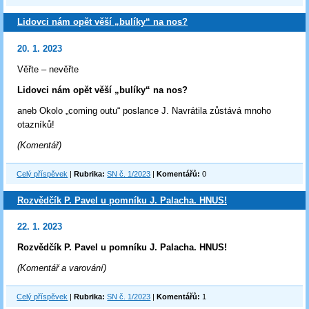
Lidovci nám opět věší „bulíky“ na nos?
20. 1. 2023
Věřte – nevěřte
Lidovci nám opět věší „bulíky“ na nos?
aneb Okolo „coming outu“ poslance J. Navrátila zůstává mnoho
otazníků!
(Komentář)
Celý příspěvek
|
Rubrika:
SN č. 1/2023
|
Komentářů:
0
Rozvědčík P. Pavel u pomníku J. Palacha. HNUS!
22. 1. 2023
Rozvědčík P. Pavel u pomníku J. Palacha. HNUS!
(Komentář a varování)
Celý příspěvek
|
Rubrika:
SN č. 1/2023
|
Komentářů:
1