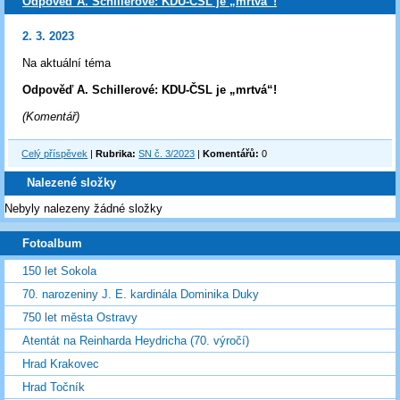
Odpověď A. Schillerové: KDU-ČSL je „mrtvá“!
2. 3. 2023
Na aktuální téma
Odpověď A. Schillerové: KDU-ČSL je „mrtvá“!
(Komentář)
Celý příspěvek
|
Rubrika:
SN č. 3/2023
|
Komentářů:
0
Nalezené složky
Nebyly nalezeny žádné složky
Fotoalbum
150 let Sokola
70. narozeniny J. E. kardinála Dominika Duky
750 let města Ostravy
Atentát na Reinharda Heydricha (70. výročí)
Hrad Krakovec
Hrad Točník