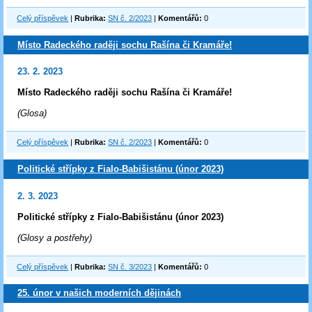
Celý příspěvek
|
Rubrika:
SN č. 2/2023
|
Komentářů:
0
Místo Radeckého raději sochu Rašína či Kramáře!
23. 2. 2023
Místo Radeckého raději sochu Rašína či Kramáře!
(Glosa)
Celý příspěvek
|
Rubrika:
SN č. 2/2023
|
Komentářů:
0
Politické střípky z Fialo-Babišistánu (únor 2023)
2. 3. 2023
Politické střípky z Fialo-Babišistánu (únor 2023)
(Glosy a postřehy)
Celý příspěvek
|
Rubrika:
SN č. 3/2023
|
Komentářů:
0
25. únor v našich moderních dějinách