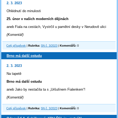
2. 3. 2023
Ohlédnutí do minulosti
25. únor v našich moderních dějinách
aneb Fiala na cestách, Vystrčil u pamětní desky v Nerudově ulici
(Komentář)
Celý příspěvek
|
Rubrika:
SN č. 3/2023
|
Komentářů:
0
Brno má další ostudu
2. 3. 2023
Na tapetě
Brno má další ostudu
aneb Jako by nestačila ta s „Uršulínem Fialenkem“!
(Komentář)
Celý příspěvek
|
Rubrika:
SN č. 3/2023
|
Komentářů:
0