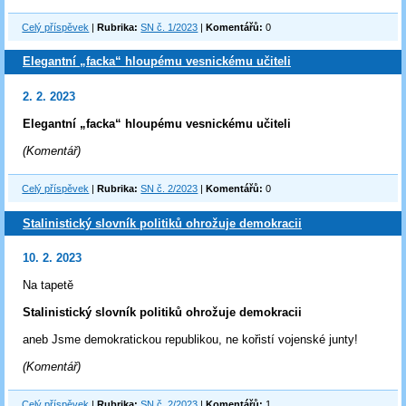
Celý příspěvek
|
Rubrika:
SN č. 1/2023
|
Komentářů:
0
Elegantní „facka“ hloupému vesnickému učiteli
2. 2. 2023
Elegantní „facka“ hloupému vesnickému učiteli
(Komentář)
Celý příspěvek
|
Rubrika:
SN č. 2/2023
|
Komentářů:
0
Stalinistický slovník politiků ohrožuje demokracii
10. 2. 2023
Na tapetě
Stalinistický slovník politiků ohrožuje demokracii
aneb Jsme demokratickou republikou, ne kořistí vojenské junty!
(Komentář)
Celý příspěvek
|
Rubrika:
SN č. 2/2023
|
Komentářů:
1