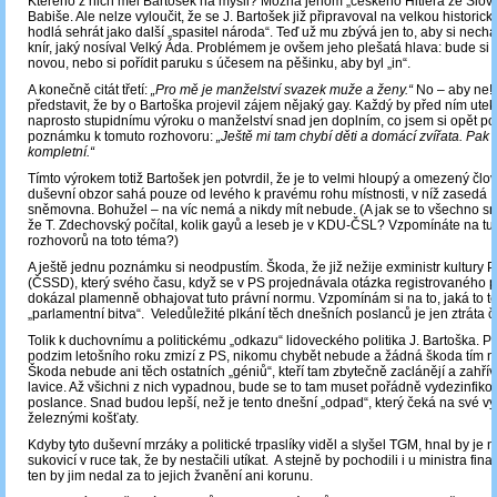
Kterého z nich měl Bartošek na mysli? Možná jenom „českého Hitlera ze Slov
Babiše. Ale nelze vyloučit, že se J. Bartošek již připravoval na velkou historicko
hodlá sehrát jako další „spasitel národa“. Teď už mu zbývá jen to, aby si necha
knír, jaký nosíval Velký Áda. Problémem je ovšem jeho plešatá hlava: bude si 
novou, nebo si pořídit paruku s účesem na pěšinku, aby byl „in“.
A konečně citát třetí:
„Pro mě je manželství svazek muže a ženy.“
No – aby ne! 
představit, že by o Bartoška projevil zájem nějaký gay. Každý by před ním utek
naprosto stupidnímu výroku o manželství snad jen doplním, co jsem si opět 
poznámku k tomuto rozhovoru:
„Ještě mi tam chybí děti a domácí zvířata. Pak 
kompletní.“
Tímto výrokem totiž Bartošek jen potvrdil, že je to velmi hloupý a omezený člo
duševní obzor sahá pouze od levého k pravému rohu místnosti, v níž zasedá
sněmovna. Bohužel – na víc nemá a nikdy mít nebude. (A jak se to všechno sr
že T. Zdechovský počítal, kolik gayů a leseb je v KDU-ČSL? Vzpomínáte na tu 
rozhovorů na toto téma?)
A ještě jednu poznámku si neodpustím. Škoda, že již nežije exministr kultury P
(ČSSD), který svého času, když se v PS projednávala otázka registrovaného pa
dokázal plamenně obhajovat tuto právní normu. Vzpomínám si na to, jaká to t
„parlamentní bitva“. Veledůležité plkání těch dnešních poslanců je jen ztráta č
Tolik k duchovnímu a politickému „odkazu“ lidoveckého politika J. Bartoška. Po
podzim letošního roku zmizí z PS, nikomu chybět nebude a žádná škoda tím n
Škoda nebude ani těch ostatních „géniů“, kteří tam zbytečně zaclánějí a zahří
lavice. Až všichni z nich vypadnou, bude se to tam muset pořádně vydezinfiko
poslance. Snad budou lepší, než je tento dnešní „odpad“, který čeká na své v
železnými košťaty.
Kdyby tyto duševní mrzáky a politické trpaslíky viděl a slyšel TGM, hnal by je n
sukovicí v ruce tak, že by nestačili utíkat. A stejně by pochodili i u ministra fina
ten by jim nedal za to jejich žvanění ani korunu.