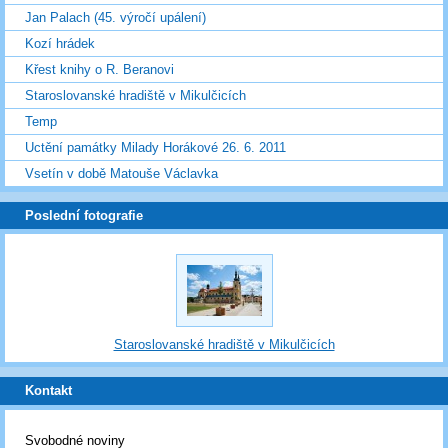
Jan Palach (45. výročí upálení)
Kozí hrádek
Křest knihy o R. Beranovi
Staroslovanské hradiště v Mikulčicích
Temp
Uctění památky Milady Horákové 26. 6. 2011
Vsetín v době Matouše Václavka
Poslední fotografie
Staroslovanské hradiště v Mikulčicích
Kontakt
Svobodné noviny