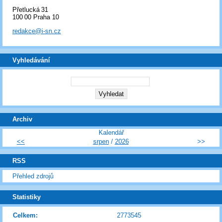
Přetlucká 31
100 00 Praha 10
redakce@i-sn.cz
Vyhledávání
Archiv
Kalendář
<<
srpen
/
2026
>>
RSS
Přehled zdrojů
Statistiky
Celkem:
2773545