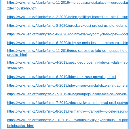
https://www.i-sn.cz/clanky/sn-c.-11-2019/---predcasna-ejakulace----europoslanc
zdechovskeho.html
https://www.i-sn.cz/clanky/sn-c.-2-2020/nejen-politicky-komediant--ale-i----sup
https://www.i-sn.cz/clanky/sn-c.-8-2020/jurecka-zkousi-profesi-ucitele.-dela-to
https://www.i-sn.cz/clanky/sn-c.-8-2020/rodinny-klan-vybornych-to-opet----podel
https://www.i-sn.cz/clanky/sn-c.-6-2020/to-by-se-melo-tesat-do-mramoru---.htm
https://www.i-sn.cz/clanky/sn-c.-11-2019/proc-starostove-kdu-csl-nepecuji-o-de
predku-.html
https://www.i-sn.cz/clanky/sn-c.-4-2019/sjezd-petiprocentni-kdu-csl--dalsi-nevo
strana.html
https://www.i-sn.cz/clanky/sn-c.-6-2019/lidovci-uz-zase-provokuji-.html
https://www.i-sn.cz/clanky/sn-c.-6-2019/lidovci-jsou-cim-dal-drzejsi-a-trapnejsi
https://www.i-sn.cz/clanky/sn-c.-7-2019/tri-nejhloupejsi-citaty-mesice--cerven-
https://www.i-sn.cz/clanky/sn-c.-7-2019/zdechovsky-chce-bojovat-proti-podvo
https://www.i-sn.cz/clanky/sn-c.-8-2019/hermanuv----trafikant----v-cele-rezortu-
https://www.i-sn.cz/clanky/sn-c.-10-2019/---svatouskovsky-hyenismus----v-poda
belobradka-.html