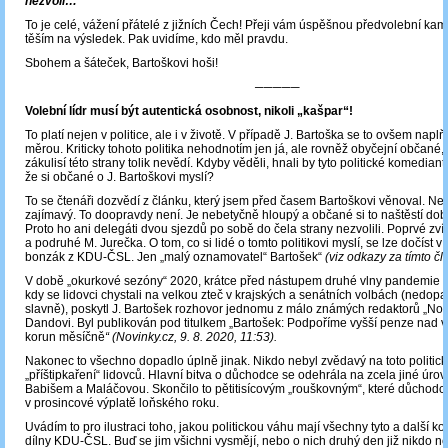
nezvolí…
To je celé, vážení přátelé z jižních Čech! Přeji vám úspěšnou předvolební ka
těším na výsledek. Pak uvidíme, kdo měl pravdu.
Sbohem a šáteček, Bartoškovi hoši!
─────
Volební lídr musí být autentická osobnost, nikoli „kašpar“!
To platí nejen v politice, ale i v životě. V případě J. Bartoška se to ovšem napl
měrou. Kriticky tohoto politika nehodnotím jen já, ale rovněž obyčejní občané, 
zákulisí této strany tolik nevědí. Kdyby věděli, hnali by tyto politické komediant
že si občané o J. Bartoškovi myslí?
To se čtenáři dozvědí z článku, který jsem před časem Bartoškovi věnoval. Ne 
zajímavý. To doopravdy není. Je nebetyčně hloupý a občané si to naštěstí do
Proto ho ani delegáti dvou sjezdů po sobě do čela strany nezvolili. Poprvé zví
a podruhé M. Jurečka. O tom, co si lidé o tomto politikovi myslí, se lze dočíst v
bonzák z KDU-ČSL. Jen „malý oznamovatel“ Bartošek“
(viz odkazy za tímto č
V době „okurkové sezóny“ 2020, krátce před nástupem druhé vlny pandemie „
kdy se lidovci chystali na velkou zteč v krajských a senátních volbách (nedop
slavně), poskytl J. Bartošek rozhovor jednomu z málo známých redaktorů „Nov
Dandovi. Byl publikován pod titulkem „Bartošek: Podpoříme vyšší penze nad v
korun měsíčně
“ (Novinky.cz, 9. 8. 2020, 11:53).
Nakonec to všechno dopadlo úplně jinak. Nikdo nebyl zvědavý na toto politic
„příštipkaření“ lidovců. Hlavní bitva o důchodce se odehrála na zcela jiné úrov
Babišem a Maláčovou. Skončilo to pětitisícovým „rouškovným“, které důchodci
v prosincové výplatě loňského roku.
Uvádím to pro ilustraci toho, jakou politickou váhu mají všechny tyto a další k
dílny KDU-ČSL. Buď se jim všichni vysmějí, nebo o nich druhý den již nikdo ne