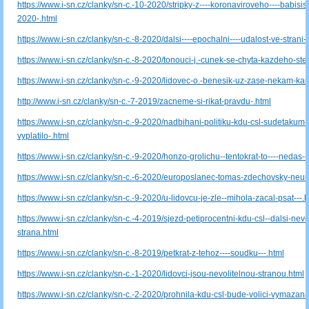
https://www.i-sn.cz/clanky/sn-c.-10-2020/stripky-z----koronaviroveho----babisis
2020-.html
https://www.i-sn.cz/clanky/sn-c.-8-2020/dalsi----epochalni----udalost-ve-strani-
https://www.i-sn.cz/clanky/sn-c.-8-2020/tonouci-j.-cunek-se-chyta-kazdeho-steb
https://www.i-sn.cz/clanky/sn-c.-9-2020/lidovec-o.-benesik-uz-zase-nekam-kan
http://www.i-sn.cz/clanky/sn-c.-7-2019/zacneme-si-rikat-pravdu-.html
https://www.i-sn.cz/clanky/sn-c.-9-2020/nadbihani-politiku-kdu-csl-sudetakum-
vyplatilo-.html
https://www.i-sn.cz/clanky/sn-c.-9-2020/honzo-grolichu--tentokrat-to----nedas---
https://www.i-sn.cz/clanky/sn-c.-6-2020/europoslanec-tomas-zdechovsky-neum
https://www.i-sn.cz/clanky/sn-c.-9-2020/u-lidovcu-je-zle--mihola-zacal-psat---.
https://www.i-sn.cz/clanky/sn-c.-4-2019/sjezd-petiprocentni-kdu-csl--dalsi-nevo
strana.html
https://www.i-sn.cz/clanky/sn-c.-8-2019/petkrat-z-tehoz----soudku---.html
https://www.i-sn.cz/clanky/sn-c.-1-2020/lidovci-jsou-nevolitelnou-stranou.html
https://www.i-sn.cz/clanky/sn-c.-2-2020/prohnila-kdu-csl-bude-volici-vymazana