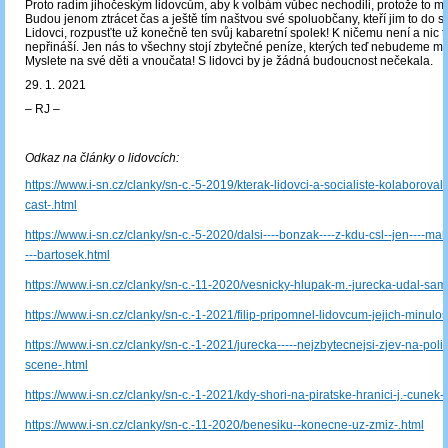
Proto radím jihočeským lidovcům, aby k volbám vůbec nechodili, protože to ma
Budou jenom ztrácet čas a ještě tím naštvou své spoluobčany, kteří jim to do s
Lidovci, rozpusťte už konečně ten svůj kabaretní spolek! K ničemu není a nic t
nepřináší. Jen nás to všechny stojí zbytečné peníze, kterých teď nebudeme mít
Myslete na své děti a vnoučata! S lidovci by je žádná budoucnost nečekala.
29. 1. 2021
‒ RJ ‒
Odkaz na články o lidovcích:
https://www.i-sn.cz/clanky/sn-c.-5-2019/kterak-lidovci-a-socialiste-kolaborovali-
cast-.html
https://www.i-sn.cz/clanky/sn-c.-5-2020/dalsi----bonzak----z-kdu-csl--jen----m
---bartosek.html
https://www.i-sn.cz/clanky/sn-c.-11-2020/vesnicky-hlupak-m.-jurecka-udal-sam
https://www.i-sn.cz/clanky/sn-c.-1-2021/filip-pripomnel-lidovcum-jejich-minulos
https://www.i-sn.cz/clanky/sn-c.-1-2021/jurecka-----nejzbytecnejsi-zjev-na-polit
scene-.html
https://www.i-sn.cz/clanky/sn-c.-1-2021/kdy-shori-na-piratske-hranici-j.-cunek-
https://www.i-sn.cz/clanky/sn-c.-11-2020/benesiku--konecne-uz-zmiz-.html