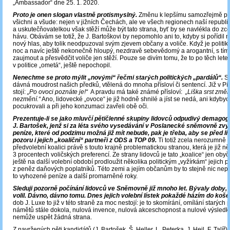
„Ambassador“ dne 25. 1. 2020.
Proto je onen slogan vlastně protismyslný.
Změnu k lepšímu samozřejmě p
všichni a všude: nejen v jižních Čechách, ale ve všech regionech naší republik
a uskutečňovatelkou však stěží může být tato strana, byť by se navlékla do z
hávu. Obávám se totiž, že J. Bartoškovi by nepomohlo ani to, kdyby si pořídil 
nový hlas, aby tolik neodpuzoval svým zjevem občany a voliče. Když je politik 
noc a navíc ještě nekonečně hloupý, nezdravě sebevědomý a arogantní, s tí
zaujmout a přesvědčit voliče jen stěží. Pouze se divím tomu, že to po těch lete
v politice „ometá“, ještě nepochopil.
Nenechme se proto mýlit „novými“ řečmi starých politických „pardálů“.
St
dávná moudrost našich předků, vtělená do mnoha přísloví či sentencí. Již v P
stojí:
„Po ovoci poznáte je!“
A pravdu má také známé přísloví:
„Liška srst změn
nezmění.“
Ano, lidovecké „ovoce“ je již hodně shnilé a jíst se nedá, ani kdyby
pocukrovali a při jeho konzumaci zavřeli obě oči.
Prezentuje-li se jako mluvčí pětičlenné skupiny lidovců odpudivý demagog 
J. Bartošek, jenž si za léta svého vysedávání v Poslanecké sněmovně zvy
peníze, které od podzimu možná již mít nebude, pak je třeba, aby se před li
pozoru i jejich „koaliční“ partneři z ODS a TOP 09.
Ti totiž zcela nerozumně u
předvolební koalici právě s touto krajně problematickou stranou, která je již 
3 procentech voličských preferencí. Ze strany lidovců je tato „koalice“ jen obyče
ještě na další volební období prodloužit několika politickým „vyžírkám“ jejich 
z peněz daňových poplatníků. Této zemi a jejím občanům by to stejně nic nepř
to vyhozené peníze a další promarněné roky.
Sleduji pozorně počínání lidovců ve Sněmovně již mnoho let. Bývaly doby, 
volil. Dávno, dávno tomu. Dnes jejich volební lístek pokaždé házím do koše
dob J. Luxe to již v této straně za moc nestojí: je to skomírání, omílání starých 
námětů stále dokola, nulová invence, nulová akceschopnost a nulové výsledky
nemůže uspět žádná strana.
Z navržených pěti kandidátů (J. Bartošek, Š. Heller, L. Peterka, J. Hejl, F. Talíř) 