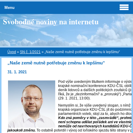
Menu
Svobodné noviny na internetu
Úvod
»
SN č. 1/2021
»
„Naše země nutně potřebuje změnu k lepšímu“
„Naše země nutně potřebuje změnu k lepšímu“
31. 1. 2021
Pod výše uvedeným titulkem informuje o výsle
krajské nominační konference KDU-ČSL oblíbe
deník lidovců a dalších politických zoufalců (j
říká, že je „dezinformační“ a „proruský“) „Parlam
(29. 1. 2021, 13:00).
Nemyslím si, že výše uvedený slogan, s nímž 
krajská organizace KDU-ČSL jít do podzimníc
parlamentních voleb, stojí za to, abych ho dlo
Kdo zná poměry v této „zasmrádlé“, prohnilé p
není schopna udělat pořádek ani ve vlastníc
nemůže od navrhovaných kandidátů KDU-Č
jakoukoli změnu.
To ostatně potvrdil i vývoj od loňského sjezdu této strany v p