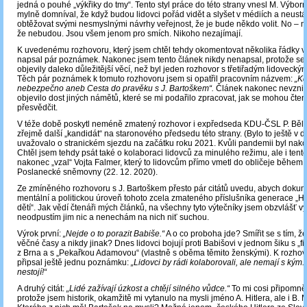
jedná o pouhé „výkřiky do tmy“. Tento styl práce do této strany vnesl M. Výborn
mylně domníval, že když budou lidovci pořád vidět a slyšet v médiích a neust
obtěžovat svými nesmyslnými návrhy veřejnost, že je bude někdo volit. No ‒ mo
že nebudou. Jsou všem jenom pro smích. Nikoho nezajímají.
K uvedenému rozhovoru, který jsem chtěl tehdy okomentovat několika řádky v 
napsal pár poznámek. Nakonec jsem tento článek nikdy nenapsal, protože se v
objevily daleko důležitější věcí, než byl jeden rozhovor s třetiřadým lidoveckým
Těch pár poznámek k tomuto rozhovoru jsem si opatřil pracovním názvem:
„Kd
nebezpečno aneb Cesta do pravěku s J. Bartoškem“.
Článek nakonec nevznikl
objevilo dost jiných námětů, které se mi podařilo zpracovat, jak se mohou čten
přesvědčit.
V téže době poskytl neméně zmatený rozhovor i expředseda KDU-ČSL P. Běl
zřejmě další „kandidát“ na staronového předsedu této strany. (Bylo to ještě v 
uvažovalo o stranickém sjezdu na začátku roku 2021. Kvůli pandemii byl nak
Chtěl jsem tehdy psát také o kolaboraci lidovců za minulého režimu, ale i tent
nakonec „vzal“ Vojta Falmer, který to lidovcům přímo vmetl do obličeje během
Poslanecké sněmovny (22. 12. 2020).
Ze zmíněného rozhovoru s J. Bartoškem přesto pár citátů uvedu, abych doku
mentální a politickou úroveň tohoto zcela zmateného příslušníka generace „
dětí“. Jak vědí čtenáři mých článků, na všechny tyto výtečníky jsem obzvlášť v
neodpustím jim nic a nenechám na nich niť suchou.
Výrok první:
„Nejde o to porazit Babiše.“
A o co proboha jde? Smířit se s tím, ž
věčné časy a nikdy jinak? Dnes lidovci bojují proti Babišovi v jednom šiku s „
z Brna a s „Pekařkou Adamovou“ (vlastně s oběma těmito ženskými). K rozhov
připsal ještě jednu poznámku:
„Lidovci by rádi kolaborovali, ale nemají s kým.
nestojí!“
A druhý citát:
„Lidé zažívají úzkost a chtějí silného vůdce.“
To mi cosi připomněl
protože jsem historik, okamžitě mi vytanulo na mysli jméno A. Hitlera, ale i B.