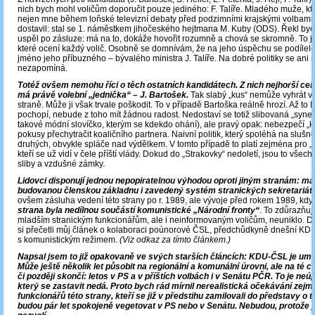
nich bych mohl voličům doporučit pouze jediného: F. Talíře. Mladého muže, kter
nejen mne během loňské televizní debaty před podzimními krajskými volbami.
dostavil: stal se 1. náměstkem jihočeského hejtmana M. Kuby (ODS). Řekl bych,
uspěl po zásluze: má na to, dokáže hovořit rozumně a chová se skromně. To j
které ocení každý volič. Osobně se domnívám, že na jeho úspěchu se podílelo
jméno jeho příbuzného – bývalého ministra J. Talíře. Na dobré politiky se ani 
nezapomíná.
Totéž ovšem nemohu říci o těch ostatních kandidátech. Z nich nejhorší ce
má právě volební „jednička“ – J. Bartošek.
Tak slabý „kus“ nemůže vyhrát v
straně. Může ji však trvale poškodit. To v případě Bartoška reálně hrozí. Až to
pochopí, nebude z toho mít žádnou radost. Nedostaví se totiž slibovaná „synerg
takové módní slovíčko, kterým se kdekdo ohání), ale pravý opak: nebezpečí „k
pokusy přechytračit koaličního partnera. Naivní politik, který spoléhá na slušno
druhých, obvykle spláče nad výdělkem. V tomto případě to platí zejména pro „
kteří se už vidí v čele příští vlády. Dokud do „Strakovky“ nedoletí, jsou to všec
sliby a vzdušné zámky.
Lidovci disponují jednou nepopiratelnou výhodou oproti jiným stranám: maj
budovanou členskou základnu i zavedený systém stranických sekretariátů
ovšem zásluha vedení této strany po r. 1989, ale vývoje před rokem 1989, kd
strana byla nedílnou součástí komunistické „Národní fronty“
. To zdůrazňuji
mladším stranickým funkcionářům, ale i neinformovaným voličům, neuniklo. D
si přečetli můj článek o kolaboraci poúnorové ČSL, předchůdkyně dnešní KD
s komunistickým režimem.
(Viz odkaz za tímto článkem.)
Napsal jsem to již opakovaně ve svých starších článcích: KDU-ČSL je umír
Může ještě několik let působit na regionální a komunální úrovni, ale na té ce
či později skončí: letos v PS a v příštích volbách i v Senátu PČR. To je neú
který se zastavit nedá. Proto bych rád mírnil nerealistická očekávání zej
funkcionářů této strany, kteří se již v předstihu zamilovali do představy o 
budou pár let spokojeně vegetovat v PS nebo v Senátu. Nebudou, protože je