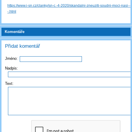
https://www.i-sn.cz/clanky/sn-c.-4-2020/skandalni-zneuziti-soudni-moci-nasi----
-.html
Komentáře
Přidat komentář
Jméno:
Nadpis:
Text: